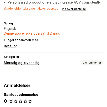
Personalised product offers that increase AOV consistently.
Indeholder tekst, der ikke er oversat
Vis oversættelse
Sprog
Engelsk
Denne app er ikke oversat til Dansk
Fungerer sammen med
Betaling
Kategorier
Mersalg og krydssalg
Vis funktioner
Tilpasning
Mersalg på produktside
Anmeldelser
Tilbud og anbefalinger
Samlet bedømmelse
Ofte købt sammen
0