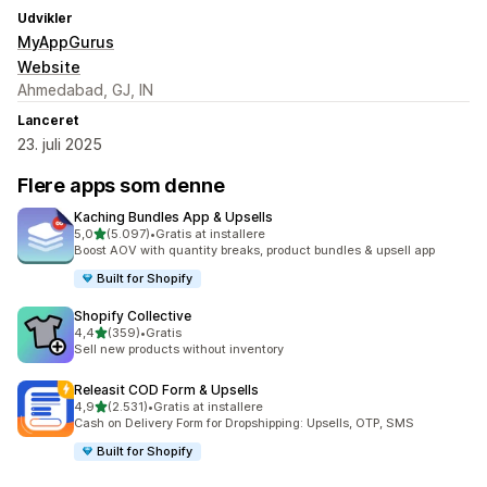
Udvikler
MyAppGurus
Website
Ahmedabad, GJ, IN
Lanceret
23. juli 2025
Flere apps som denne
Kaching Bundles App & Upsells
ud af 5 stjerner
5,0
(5.097)
•
Gratis at installere
5097 anmeldelser i alt
Boost AOV with quantity breaks, product bundles & upsell app
Built for Shopify
Shopify Collective
ud af 5 stjerner
4,4
(359)
•
Gratis
359 anmeldelser i alt
Sell new products without inventory
Releasit COD Form & Upsells
ud af 5 stjerner
4,9
(2.531)
•
Gratis at installere
2531 anmeldelser i alt
Cash on Delivery Form for Dropshipping: Upsells, OTP, SMS
Built for Shopify