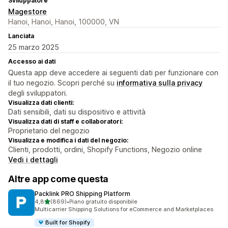
Sviluppatore
Magestore
Hanoi, Hanoi, Hanoi, 100000, VN
Lanciata
25 marzo 2025
Accesso ai dati
Questa app deve accedere ai seguenti dati per funzionare con
il tuo negozio. Scopri perché su
informativa sulla privacy
degli sviluppatori.
Visualizza dati clienti:
Dati sensibili, dati su dispositivo e attività
Visualizza dati di staff e collaboratori:
Proprietario del negozio
Visualizza e modifica i dati del negozio:
Clienti, prodotti, ordini, Shopify Functions, Negozio online
Vedi i dettagli
Altre app come questa
Packlink PRO Shipping Platform
stelle su 5
4,8
(869)
•
Piano gratuito disponibile
869 recensioni totali
Multicarrier Shipping Solutions for eCommerce and Marketplaces
Built for Shopify