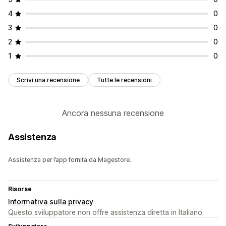
Monitoraggio in tempo reale
4
0
Notifiche via email
3
0
2
0
1
0
Scrivi una recensione
Tutte le recensioni
Ancora nessuna recensione
Assistenza
Assistenza per l’app fornita da Magestore.
Risorse
Informativa sulla privacy
Questo sviluppatore non offre assistenza diretta in Italiano.