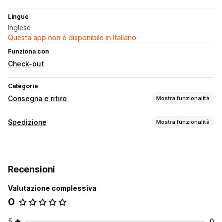
Lingue
Inglese
Questa app non è disponibile in Italiano
Funziona con
Check-out
Categorie
Consegna e ritiro
Mostra funzionalità
Opzioni di consegna
Spedizione
Mostra funzionalità
Blocco di date
Orari limite
Selettore di data
Etichette e imballaggio
Limiti degli ordini
Tempi di preparazione
Convalida degli indirizzi
Data di consegna
Convalida degli indirizzi
Recensioni
Gestione delle spedizioni
Opzioni di ritiro
Valutazione complessiva
Notifiche via email
In negozio
Tempi di preparazione
Selettore di data
0
Limiti degli ordini
Programmazione
Fasce orarie
5
0