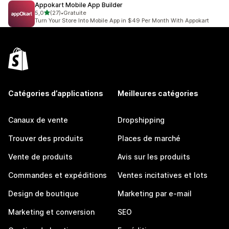
Appokart Mobile App Builder
étoile(s) sur 5
5,0
(27)
•
Gratuite
27 avis au total
Turn Your Store Into Mobile App in $49 Per Month With Appokart
Catégories d’applications
Meilleures catégories
Canaux de vente
Dropshipping
Trouver des produits
Places de marché
Vente de produits
Avis sur les produits
Commandes et expéditions
Ventes incitatives et lots
Design de boutique
Marketing par e-mail
Marketing et conversion
SEO