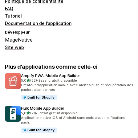
Politique de confidentialité
FAQ
Tutoriel
Documentation de l’application
Développeur
MageNative
Site web
Plus d’applications comme celle-ci
Ampify PWA: Mobile App Builder
étoile(s) sur 5
5,0
(32)
•
Essai gratuit disponible
32 avis au total
Créateur d’application mobile avec alertes push et récupération des
paniers abandonnés
Built for Shopify
Hulk Mobile App Builder
étoile(s) sur 5
5,0
(71)
•
Forfait gratuit disponible
71 avis au total
Application native iOS et Android sans code avec notifications
push.
Built for Shopify