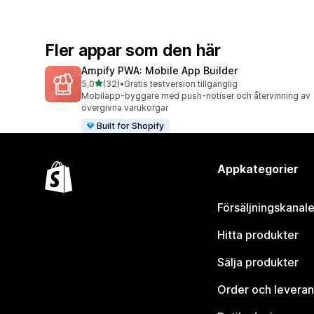
Fler appar som den här
Ampify PWA: Mobile App Builder
av 5 stjärnor
5,0
(32)
•
Gratis testversion tillgänglig
32 recensioner totalt
Mobilapp-byggare med push-notiser och återvinning av
övergivna varukorgar
Built for Shopify
Appkategorier
Försäljningskanale
Hitta produkter
Sälja produkter
Order och leveran