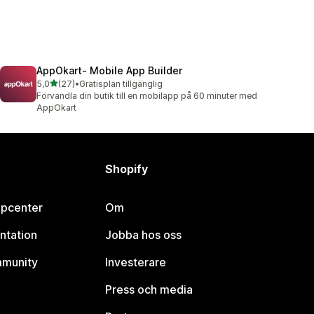
AppOkart‑ Mobile App Builder
av 5 stjärnor
5,0
(27)
•
Gratisplan tillgänglig
27 recensioner totalt
Förvandla din butik till en mobilapp på 60 minuter med
AppOkart
Shopify
lpcenter
Om
ntation
Jobba hos oss
mmunity
Investerare
Press och media