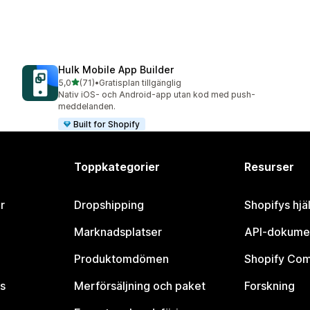
Hulk Mobile App Builder
av 5 stjärnor
5,0
(71)
•
Gratisplan tillgänglig
71 recensioner totalt
Nativ iOS- och Android-app utan kod med push-
meddelanden.
Built for Shopify
Toppkategorier
Resurser
r
Dropshipping
Shopifys hjä
Marknadsplatser
API-dokume
Produktomdömen
Shopify Co
s
Merförsäljning och paket
Forskning