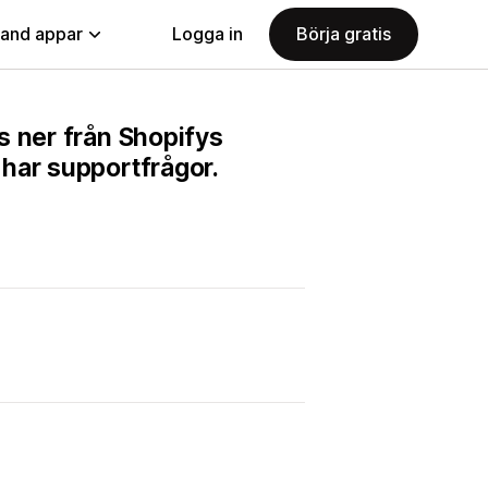
land appar
Logga in
Börja gratis
s ner från Shopifys
har supportfrågor.