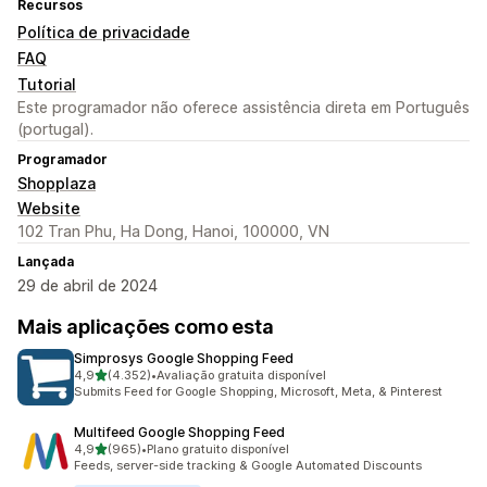
Recursos
Política de privacidade
FAQ
Tutorial
Este programador não oferece assistência direta em Português
(portugal).
Programador
Shopplaza
Website
102 Tran Phu, Ha Dong, Hanoi, 100000, VN
Lançada
29 de abril de 2024
Mais aplicações como esta
Simprosys Google Shopping Feed
de 5 estrelas
4,9
(4.352)
•
Avaliação gratuita disponível
4352 total de avaliações
Submits Feed for Google Shopping, Microsoft, Meta, & Pinterest
Multifeed Google Shopping Feed
de 5 estrelas
4,9
(965)
•
Plano gratuito disponível
965 total de avaliações
Feeds, server-side tracking & Google Automated Discounts