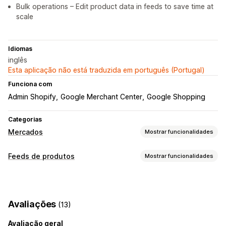
Bulk operations – Edit product data in feeds to save time at
scale
Idiomas
inglês
Esta aplicação não está traduzida em português (Portugal)
Funciona com
Admin Shopify
Google Merchant Center
Google Shopping
Categorias
Mercados
Mostrar funcionalidades
Gestão de listagens
Feeds de produtos
Mostrar funcionalidades
Automatização de feeds
Feeds de produtos
Personalização de feeds
Sincronização de produtos
Seleção de produtos
Filtragem de atributos
Mapeamento de atributos
Oferta de sincronização
Moeda local
Avaliações
(13)
Metacampos
Fórmulas personalizadas
Carregamento em lote
Listagens personalizadas
Etiquetas personalizadas
Regras personalizadas
Avaliação geral