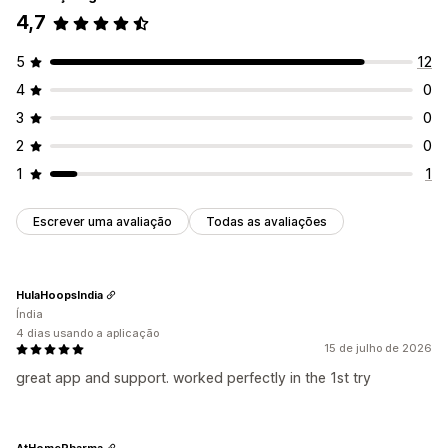
Gestão de encomendas
Inventário local
Feeds localizados
Várias moedas
4,7
Regras personalizadas
Multilingue
Sincronização de variantes
5
12
Direcionamento de coleções
4
0
Gestão de feeds
3
0
Sincronização de produtos
Edição em lote
2
0
Atualização da loja
Sincronização programada
1
1
Validação de erros
Seleção de produtos
Feeds para direcionamentos específicos
Sem interface
Escrever uma avaliação
Todas as avaliações
Otimização de feeds
HulaHoopsIndia
Índia
4 dias usando a aplicação
15 de julho de 2026
great app and support. worked perfectly in the 1st try
AtHomePharma