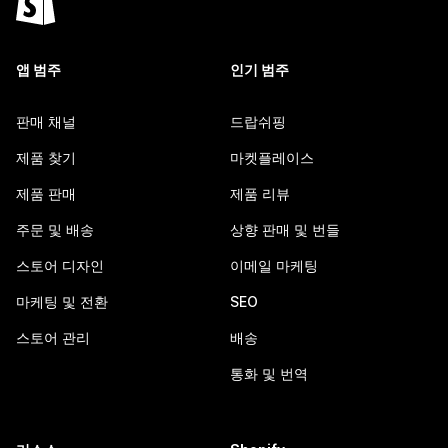
앱 범주
인기 범주
판매 채널
드랍쉬핑
제품 찾기
마켓플레이스
제품 판매
제품 리뷰
주문 및 배송
상향 판매 및 번들
스토어 디자인
이메일 마케팅
마케팅 및 전환
SEO
스토어 관리
배송
통화 및 번역