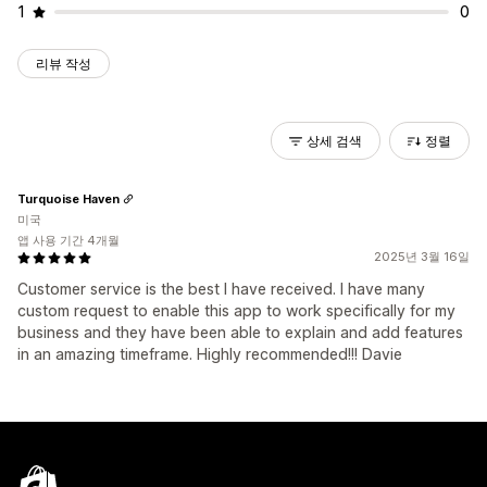
1
0
리뷰 작성
상세 검색
정렬
Turquoise Haven
미국
앱 사용 기간 4개월
2025년 3월 16일
Customer service is the best I have received. I have many
custom request to enable this app to work specifically for my
business and they have been able to explain and add features
in an amazing timeframe. Highly recommended!!! Davie