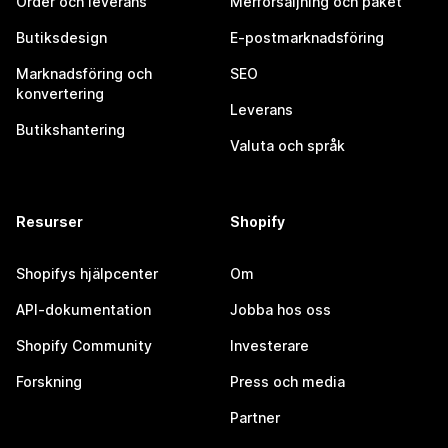
Order och leverans
Merförsäljning och paket
Butiksdesign
E-postmarknadsföring
Marknadsföring och
SEO
konvertering
Leverans
Butikshantering
Valuta och språk
Resurser
Shopify
Shopifys hjälpcenter
Om
API-dokumentation
Jobba hos oss
Shopify Community
Investerare
Forskning
Press och media
Partner