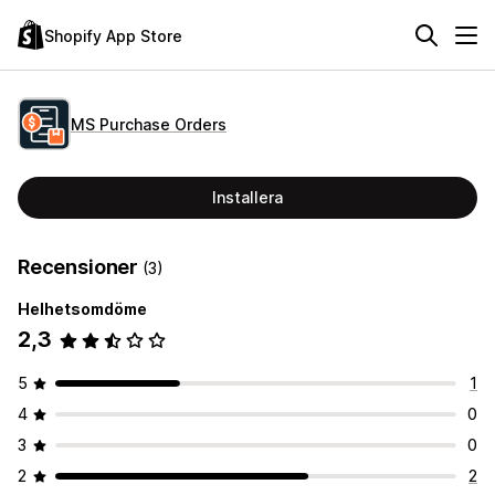
Shopify App Store
MS Purchase Orders
Installera
Recensioner
(3)
Helhetsomdöme
2,3
5
1
4
0
3
0
2
2