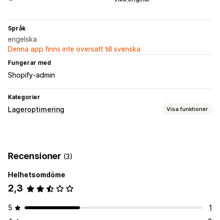
Språk
engelska
Denna app finns inte översatt till svenska
Fungerar med
Shopify-admin
Kategorier
Lageroptimering
Visa funktioner
Lagerhantering
Automatisk påfyllning av lager
Flera platser
Recensioner
(3)
Lagerpåfyllning
Helhetsomdöme
Orderhantering
2,3
Bulkbearbetning
Inköpsordrar
5
1