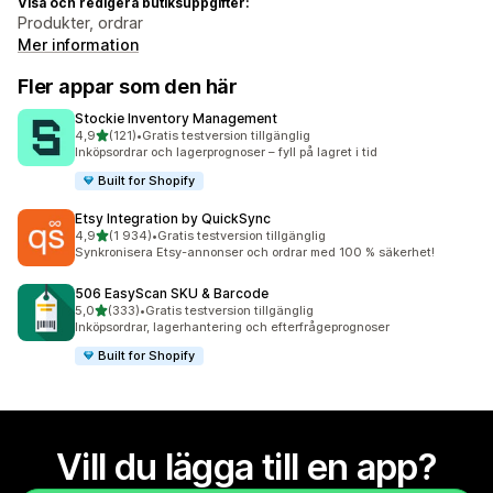
Visa och redigera butiksuppgifter:
Produkter, ordrar
Mer information
Fler appar som den här
Stockie Inventory Management
av 5 stjärnor
4,9
(121)
•
Gratis testversion tillgänglig
121 recensioner totalt
Inköpsordrar och lagerprognoser – fyll på lagret i tid
Built for Shopify
Etsy Integration by QuickSync
av 5 stjärnor
4,9
(1 934)
•
Gratis testversion tillgänglig
1934 recensioner totalt
Synkronisera Etsy-annonser och ordrar med 100 % säkerhet!
506 EasyScan SKU & Barcode
av 5 stjärnor
5,0
(333)
•
Gratis testversion tillgänglig
333 recensioner totalt
Inköpsordrar, lagerhantering och efterfrågeprognoser
Built for Shopify
Vill du lägga till en app?