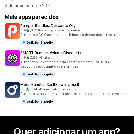
2 de novembro de 2021
Mais apps parecidos
Pumper Bundles: Desconto Qty
de 5 estrelas
4,9
(3.211)
•
Plano gratuito disponível
3211 avaliações ao todo
Aumente o AOV com pacotes, brindes e descontos por volume!
Built for Shopify
SMART Bundles Volume Discounts
de 5 estrelas
4,9
(263)
•
Grátis
263 avaliações ao todo
Aumente o ticket médio com pacotes de produtos, BOGO,
descontos por quantidade e brindes
Built for Shopify
Moon Bundles CartDrawer Upsell
de 5 estrelas
5,0
(594)
•
Plano gratuito disponível
594 avaliações ao todo
Aumente suas vendas com combos, pacotes de produtos e volume.
Built for Shopify
Quer adicionar um app?