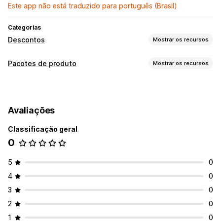
Este app não está traduzido para português (Brasil)
Categorias
Descontos
Mostrar os recursos
Tipos de descontos
Pacotes de produto
Mostrar os recursos
Pacotes de produtos
Tipos de pacotes
Gerenciamento de descontos
Produtos frequentemente comprados juntos
Acionadores e regras
Avaliações
Preços que você pode definir
Classificação geral
Preços em massa
0
5
0
4
0
3
0
2
0
1
0