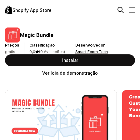
Shopify App Store
Magic Bundle
Preços
Classificação
Desenvolvedor
grátis
0,0
(0 Avaliações)
Smart Ecom Tech
Instalar
Ver loja de demonstração