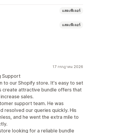
แสดงฟีเจอร์
แสดงฟีเจอร์
วเลือกสินค้า
ชุดการขายเพิ่ม
งซื้อ
ส่วนลดตามปริมาณ
ัวแบ่งปริมาณ
ส่วนลด
นต์ส่วนลด
การกำหนดราคาค้าส่ง
ร์เซ็นต์ส่วนลด
การจัดส่งฟรี
BOGO
นลดเพิ่มยอดขาย
17 กรกฎาคม 2026
g Support
to our Shopify store. It's easy to set
งสกุลเงิน
 create attractive bundle offers that
increase sales.
stomer support team. He was
d resolved our queries quickly. His
ess, and he went the extra mile to
tly.
ore looking for a reliable bundle