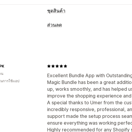
ชุดสินค้า
ประเภทชุดสินค้า
ส่วนลด
มัลติแพค
ชุดรวมมิกซ์แอนด์แมทช์
ชุดตั
ประเภทส่วนลด
การกำหนดราคาที่ตั้งได้
BOGO
การกำหนดราคาตามปริมาณการสั่
การกำหนดราคาตามปริมาณการสั่งซื้อ
ต
ตัวแบ่งปริมาณ
ส่วนลดแบบคงที่
เปอร์เซ็
ส่วนลดตามปริมาณ
ส่วนลดแบบคงที่
เปอ
ชุดสินค้า
ข้อเสนอมีระยะเวลาจำกัด
ส่ว
 PK
การกำหนดราคาจำนวนมาก
าน
การจัดการส่วนลด
Excellent Bundle App with Outstandin
 ในการใช้แอป
Magic Bundle has been a great addition 
เครื่องมือแก้ไข
รหัสที่กำหนดเอง
การแปล
up, works smoothly, and has helped us
improve the shopping experience and 
A special thanks to Umer from the cu
incredibly responsive, professional, an
support made the setup process seaml
ensure everything was working perfec
Highly recommended for any Shopify st