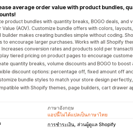
ease average order value with product bundles, qua
ounts!
e product bundles with quantity breaks, BOGO deals, and 
 Value (AOV). Customize bundle offers with colors, layouts,
l builder makes creating bundles simple without coding. Sh
 to encourage larger purchases. Works with all Shopify the
 Increases conversion rates and products sold per transacti
play tiered pricing on product pages to encourage custome
ate quantity breaks, volume discounts and BOGO to boost 
xible discount options: percentage off, fixed amount off and
tomize bundle styles to match your store design perfectly,
patible with Shopify themes, page builders, cart drawer 
ภาษาอังกฤษ
แอปนี้ไม่ได้แปลเป็นภาษาไทย
บ
การชำระเงิน
ส่วนผู้ดูแล Shopify