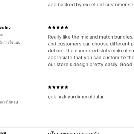
app backed by excellent customer ser
es Inc
าน
Really like the mix and match bundles
 ในการใช้แอป
and customers can choose different pr
define. The numbered slots make it sup
appreciate that you can customize the
our store's design pretty easily. Good
n
çok hızlı yardımcı oldular
ในการใช้แอป
อมูล
นโยบายความเป็นส่วนตัว