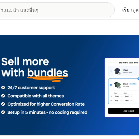
เรียกดู
อรีรูปภาพที่แสดง