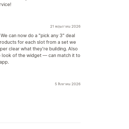
vice!
21 พฤษภาคม 2026
. We can now do a "pick any 3" deal
oducts for each slot from a set we
er clear what they're building. Also
 look of the widget — can match it to
 app.
5 สิงหาคม 2026