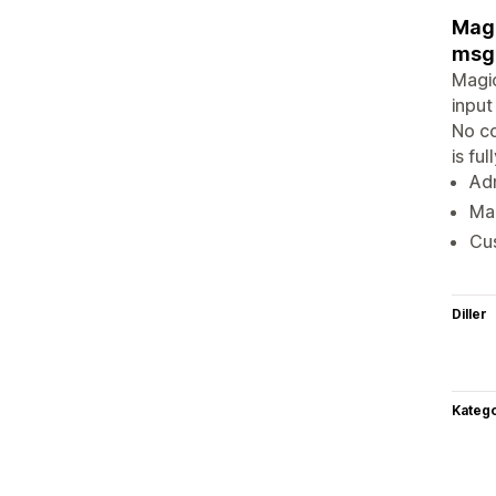
Magi
msg 
Magic
input
No co
is fu
Adm
Mar
Cus
Diller
Katego