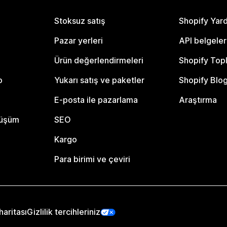
Stoksuz satış
Shopify Yar
Pazar yerleri
API belgeler
Ürün değerlendirmeleri
Shopify Top
o
Yukarı satış ve paketler
Shopify Blo
E-posta ile pazarlama
Araştırma
nüşüm
SEO
Kargo
Para birimi ve çeviri
haritası
Gizlilik tercihleriniz