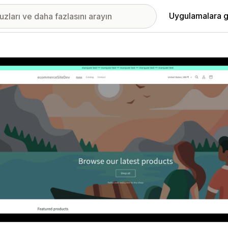
Uygulamalara g
ıkan görsel galerisi