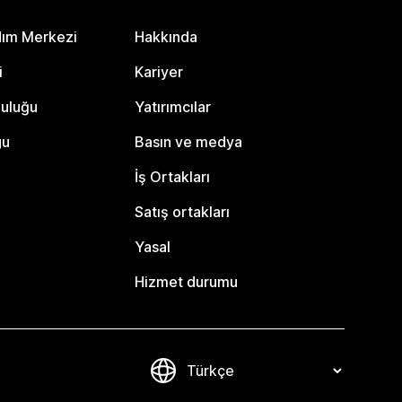
dım Merkezi
Hakkında
i
Kariyer
luluğu
Yatırımcılar
gu
Basın ve medya
İş Ortakları
Satış ortakları
Yasal
Hizmet durumu