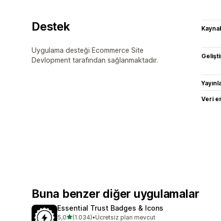
Destek
Kaynak
Uygulama desteği Ecommerce Site
Gelişti
Devlopment tarafından sağlanmaktadır.
Yayın
Veri e
Buna benzer diğer uygulamalar
Essential Trust Badges & Icons
5 yıldız üzerinden
5,0
(1.034)
•
Ücretsiz plan mevcut
toplam 1034 değerlendirme