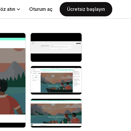
öz atın
Oturum aç
Ücretsiz başlayın