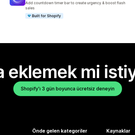
Add countdown timer bar to create urgency & boost flash
sales
Built for Shopify
 eklemek mi isti
Shopify'ı 3 gün boyunca ücretsiz deneyin
Önde gelen kategoriler
Kaynaklar