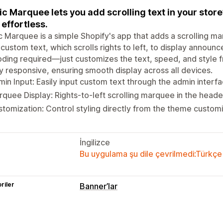
c Marquee lets you add scrolling text in your stor
effortless.
 Marquee is a simple Shopify's app that adds a scrolling mar
 custom text, which scrolls rights to left, to display anno
ding required—just customizes the text, speed, and style
lly responsive, ensuring smooth display across all devices.
in Input: Easily input custom text through the admin interfa
quee Display: Rights-to-left scrolling marquee in the heade
tomization: Control styling directly from the theme customi
İngilizce
Bu uygulama şu dile çevrilmedi:Türkçe
riler
Banner’lar
Banner türü