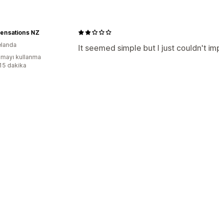
Duyuru çubuğu
Promosyon amaçlı
Özelleştirme
 Sensations NZ
Animasyonlar
elanda
It seemed simple but I just couldn't i
Analizler ve raporlama
mayı kullanma
:15 dakika
Gerçek zamanlı analizler