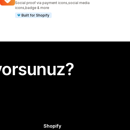
Social proof via payment icons,social media
icons,badge & more
Built for Shopify
yorsunuz?
Shopify