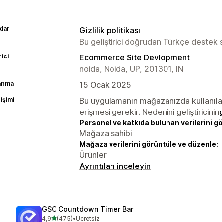
lar
Gizlilik politikası
Bu geliştirici doğrudan Türkçe destek
rici
Ecommerce Site Devlopment
noida, Noida, UP, 201301, IN
lanma
15 Ocak 2025
rişimi
Bu uygulamanın mağazanızda kullanılabi
erişmesi gerekir. Nedenini geliştiricinin
Personel ve katkıda bulunan verilerini g
Mağaza sahibi
Mağaza verilerini görüntüle ve düzenle:
Ürünler
Ayrıntıları inceleyin
GSC Countdown Timer Bar
5 yıldız üzerinden
4,9
(475)
•
Ücretsiz
toplam 475 değerlendirme