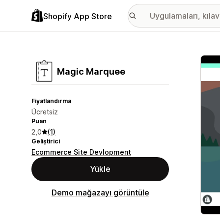
Shopify App Store
Öne ç
Magic Marquee
Fiyatlandırma
Ücretsiz
Puan
2,0
(1)
Geliştirici
Ecommerce Site Devlopment
Yükle
Demo mağazayı görüntüle