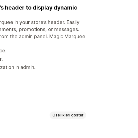
e’s header to display dynamic
quee in your store’s header. Easily
uncements, promotions, or messages.
 from the admin panel. Magic Marquee
ce.
r.
zation in admin.
Özellikleri göster