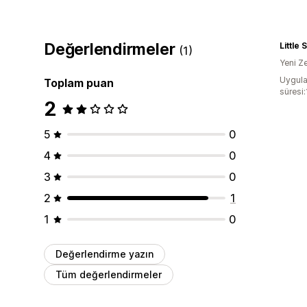
Değerlendirmeler
Little
(1)
Yeni Z
Uygula
Toplam puan
süresi
2
5
0
4
0
3
0
2
1
1
0
Değerlendirme yazın
Tüm değerlendirmeler