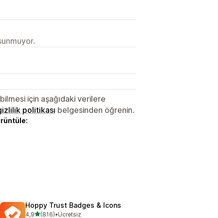
 sunmuyor.
lmesi için aşağıdaki verilere
gizlilik politikası
belgesinden öğrenin.
örüntüle:
Hoppy Trust Badges & Icons
5 yıldız üzerinden
4,9
(816)
•
Ücretsiz
toplam 816 değerlendirme