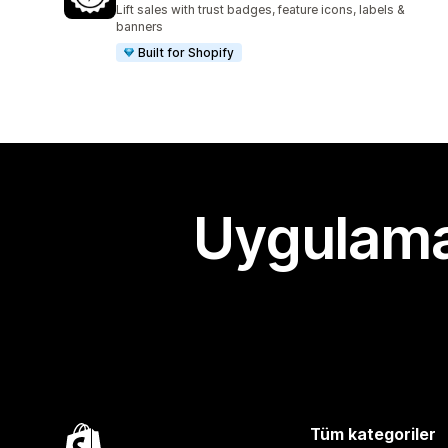
Lift sales with trust badges, feature icons, labels &
banners
Built for Shopify
Uygulama
Tüm kategoriler