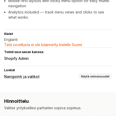
Mobile-first layouts with sticky menu option for easy thumb
navigation
Analytics included — track menu views and clicks to see
what works
Kielet
Englanti
Tätä sovellusta ei ole käännetty kielelle Suomi
Toimii seuraavan kanssa:
Shopify Admin
Luokat
Navigointi ja valikot
Näytä ominaisuudet
Valikon tyyli
Kuvakkeet
Tarinatyyli
Pikkukuva
Hinnoittelu
Selaus
Valitse yrityksellesi parhaiten sopiva sopimus.
Paikallaan pysyvä navigointipalkki