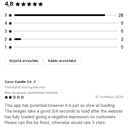
4,8
5
28
4
0
3
0
2
2
1
0
Kirjoita arvostelu
Kaikki arvostelut
Coco Candle Co.
Yhdistynyt kuningaskunta
Noin kuukausi sovelluksen käyttöä
12. huhtikuu 2024
This app has potential however it is just so slow at loading.
The images take a good 3/4 seconds to load after the website
has fully loaded giving a negative impression on customers.
Please can this be fixed, otherwise would rate 5 stars.