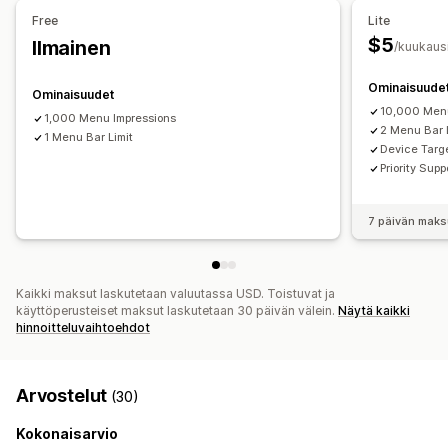
Mukautukset
Free
Lite
$5
Ilmainen
Vedä ja pudota -editori
Väri ja fontti
Animaatiot
/kuukaus
Tunnukset ja merkinnät
Mukautetut kuvakkeet
Ominaisuude
Ominaisuudet
Mobiiliresponsiivisuus
Analytiikka
10,000 Menu
1,000 Menu Impressions
2 Menu Bar 
1 Menu Bar Limit
Device Targ
Priority Supp
7 päivän maks
Kaikki maksut laskutetaan valuutassa USD. Toistuvat ja
käyttöperusteiset maksut laskutetaan 30 päivän välein.
Näytä kaikki
hinnoitteluvaihtoehdot
Arvostelut
(30)
Kokonaisarvio