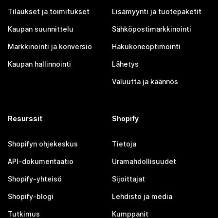
Tilaukset ja toimitukset
Lisämyynti ja tuotepaketit
Kaupan suunnittelu
Sähköpostimarkkinointi
Markkinointi ja konversio
Hakukoneoptimointi
Kaupan hallinnointi
Lähetys
Valuutta ja käännös
Resurssit
Shopify
Shopifyn ohjekeskus
Tietoja
API-dokumentaatio
Uramahdollisuudet
Shopify-yhteisö
Sijoittajat
Shopify-blogi
Lehdistö ja media
Tutkimus
Kumppanit