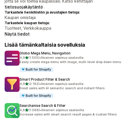
jotta se voi toimia kaupassasi. Katso kehittäjän
tietosuojakäytäntö
.
Tarkastele henkilöstön ja avustajien tietoja:
Kaupan omistaja
Tarkastele kaupan tietoja:
Tuotteet, Verkkokauppa
Näytä tiedot
Lisää tämänkaltaisia sovelluksia
Globo Mega Menu, Navigation
/ 5 tähteä
4,9
(1 505)
•
Ilmainen sopimus saatavilla
1505 arvostelua yhteensä
Easily create mega menu with image, multi-level drop down menu
Built for Shopify
Smart Product Filter & Search
/ 5 tähteä
4,9
(2 192)
•
Ilmainen sopimus saatavilla
2192 arvostelua yhteensä
Boost sales with AI semantic search and instant filters
Built for Shopify
Searchanise Search & Filter
/ 5 tähteä
4,8
(1 068)
•
Ilmainen sopimus saatavilla
1068 arvostelua yhteensä
Increase sales with smart search result pages & custom filters