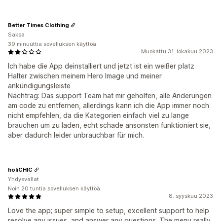
Better Times Clothing
Saksa
39 minuuttia sovelluksen käyttöä
Muokattu 31. lokakuu 2023
Ich habe die App deinstalliert und jetzt ist ein weißer platz
Halter zwischen meinem Hero Image und meiner
ankündigungsleiste
Nachtrag: Das support Team hat mir geholfen, alle Änderungen
am code zu entfernen, allerdings kann ich die App immer noch
nicht empfehlen, da die Kategorien einfach viel zu lange
brauchen um zu laden, echt schade ansonsten funktioniert sie,
aber dadurch leider unbrauchbar für mich.
holiCHIC
Yhdysvallat
Noin 20 tuntia sovelluksen käyttöä
8. syyskuu 2023
Love the app; super simple to setup, excellent support to help
resolve any issues, and answer any questions. The menu really