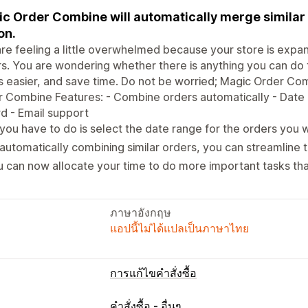
c Order Combine will automatically merge similar o
on.
re feeling a little overwhelmed because your store is expan
s. You are wondering whether there is anything you can do 
s easier, and save time. Do not be worried; Magic Order Com
 Combine Features: - Combine orders automatically - Date
d - Email support
 you have to do is select the date range for the orders you
automatically combining similar orders, you can streamline 
 can now allocate your time to do more important tasks tha
ภาษาอังกฤษ
แอปนี้ไม่ได้แปลเป็นภาษาไทย
การแก้ไขคำสั่งซื้อ
อัปเดตคำสั่งซื้อ
คำสั่งซื้อ - อื่นๆ