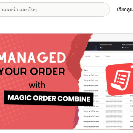
เรียกดู
อรีรูปภาพที่แสดง