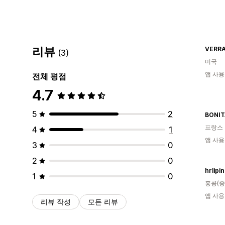
리뷰
VERR
(3)
미국
앱 사용
전체 평점
4.7
5
2
BONI
프랑스
4
1
앱 사용
3
0
2
0
hrlipin
1
0
홍콩(중
앱 사용
리뷰 작성
모든 리뷰