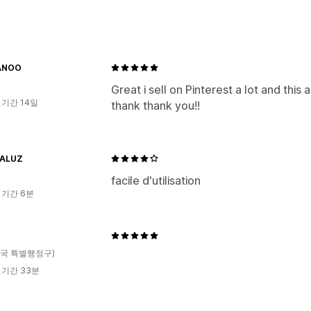
고객 행동
활동 추적
마케팅 및 판매
ANOO
픽셀 추적
Great i sell on Pinterest a lot and this
 기간 14일
thank thank you!!
TALUZ
facile d'utilisation
 기간 6분
국 특별행정구)
 기간 33분