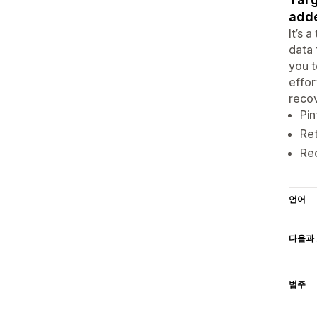
adde
It’s 
data 
you t
effor
recov
Pin
Ret
Rec
언어
다음과 
범주