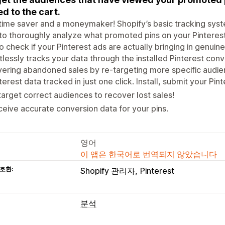
d to the cart.
a time saver and a moneymaker! Shopify’s basic tracking sy
to thoroughly analyze what promoted pins on your Pinterest
o check if your Pinterest ads are actually bringing in genuine
tlessly tracks your data through the installed Pinterest conv
ering abandoned sales by re-targeting more specific audie
terest data tracked in just one click. Install, submit your Pint
arget correct audiences to recover lost sales!
eive accurate conversion data for your pins.
영어
이 앱은 한국어로 번역되지 않았습니다
호환:
Shopify 관리자
Pinterest
분석