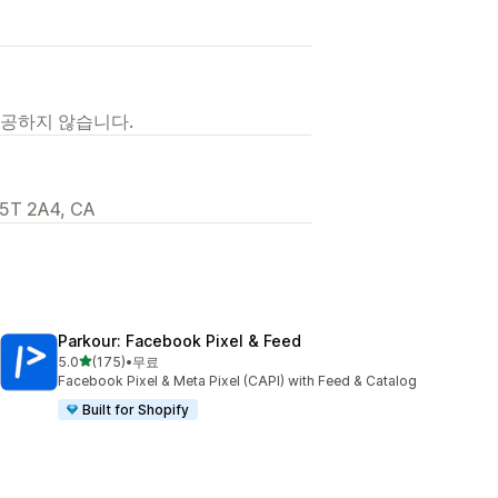
제공하지 않습니다.
 L5T 2A4, CA
Parkour: Facebook Pixel & Feed
별 5개 중
5.0
(175)
•
무료
총 리뷰 175개
Facebook Pixel & Meta Pixel (CAPI) with Feed & Catalog
Built for Shopify