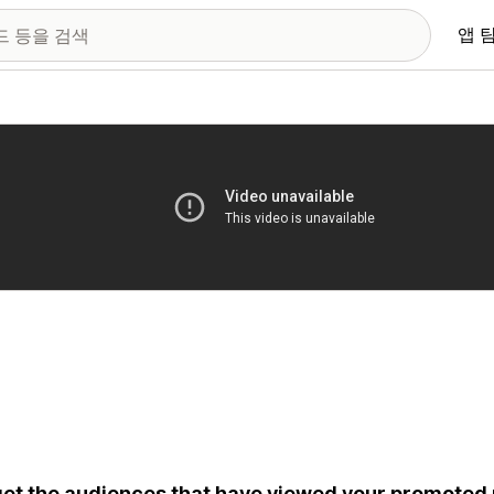
앱 
 이미지 갤러리
et the audiences that have viewed your promoted 