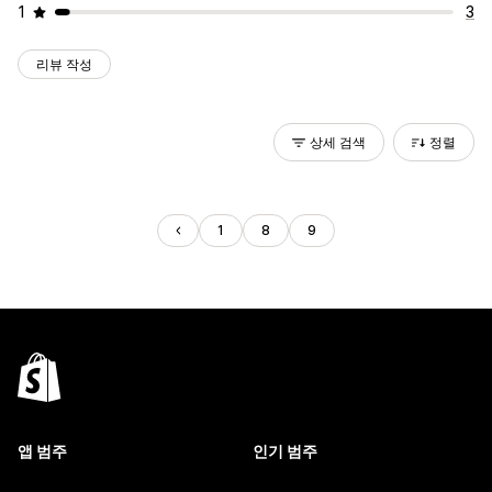
1
3
리뷰 작성
상세 검색
정렬
1
8
9
앱 범주
인기 범주