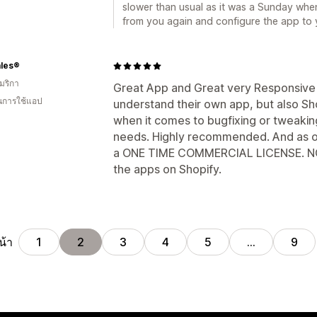
slower than usual as it was a Sunday whe
from you again and configure the app to 
ales®
มริกา
Great App and Great very Responsive 
ในการใช้แอป
understand their own app, but also Sho
when it comes to bugfixing or tweaking
needs. Highly recommended. And as o
a ONE TIME COMMERCIAL LICENSE. NO 
the apps on Shopify.
น้า
1
2
3
4
5
…
9