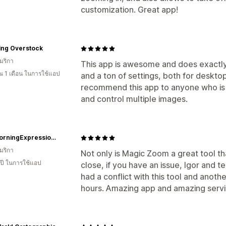
customization. Great app!
ing Overstock
มริกา
This app is awesome and does exactly
 1 เดือน ในการใช้แอป
and a ton of settings, both for desktop
recommend this app to anyone who is 
and control multiple images.
BlueMorningExpressions
มริกา
Not only is Magic Zoom a great tool t
 ปี ในการใช้แอป
close, if you have an issue, Igor and te
had a conflict with this tool and anothe
hours. Amazing app and amazing servi