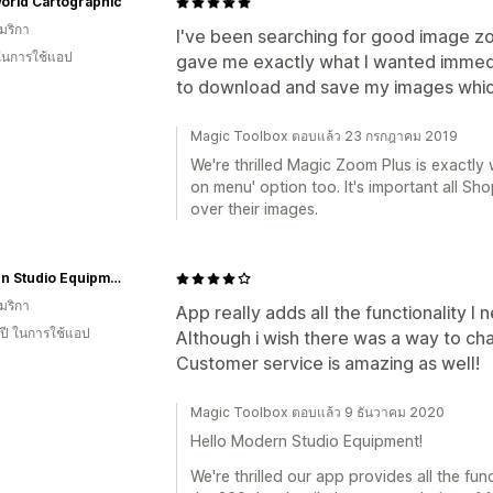
orld Cartographic
มริกา
I've been searching for good image zoo
 ในการใช้แอป
gave me exactly what I wanted immedia
to download and save my images which
Magic Toolbox ตอบแล้ว 23 กรกฎาคม 2019
We're thrilled Magic Zoom Plus is exactly
on menu' option too. It's important all S
over their images.
Modern Studio Equipment.
มริกา
App really adds all the functionality 
 ปี ในการใช้แอป
Although i wish there was a way to ch
Customer service is amazing as well!
Magic Toolbox ตอบแล้ว 9 ธันวาคม 2020
Hello Modern Studio Equipment!
We're thrilled our app provides all the fun