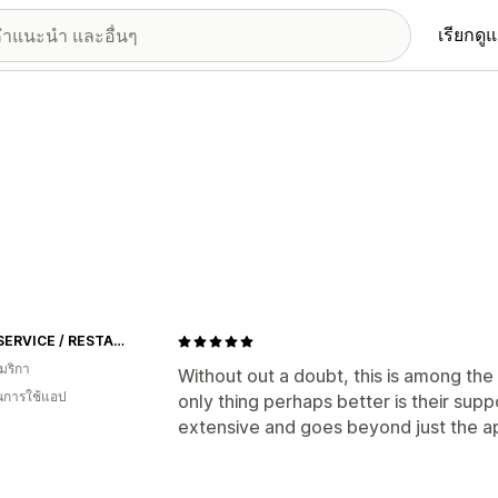
เรียกดู
FOODSERVICE / RESTAURANT EQUIPMENT PARTS - SCHEDULE73PARTS
มริกา
Without out a doubt, this is among th
ในการใช้แอป
only thing perhaps better is their suppo
extensive and goes beyond just the ap