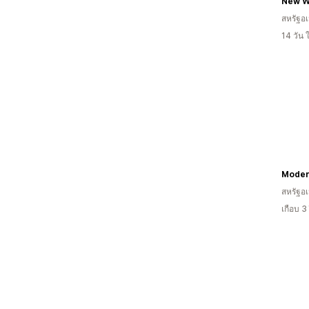
New W
สหรัฐอเ
14 วัน
สหรัฐอเ
เกือบ 3