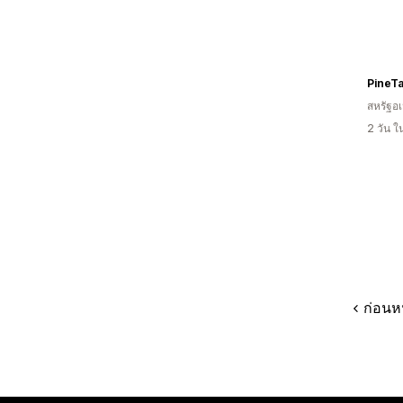
PineT
สหรัฐอเ
2 วัน 
ก่อนห