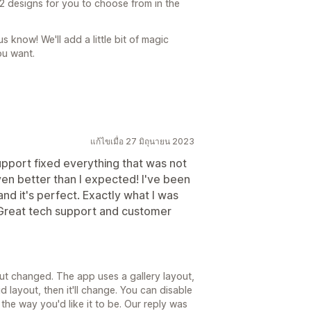
12 designs for you to choose from in the
us know! We'll add a little bit of magic
ou want.
แก้ไขเมื่อ 27 มิถุนายน 2023
pport fixed everything that was not
ven better than I expected! I've been
nd it's perfect. Exactly what I was
 Great tech support and customer
ut changed. The app uses a gallery layout,
d layout, then it'll change. You can disable
the way you'd like it to be. Our reply was