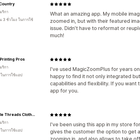
 Country
มริกา
What an amazing app. My mobile ima
 3 ชั่วโมง ในการใช้
zoomed in, but with their featured im
issue. Didn't have to reformat or reup
much!
Printing Pros
มริกา
I've used MagicZoomPlus for years o
น ในการใช้แอป
happy to find it not only integrated but r
capabilities and flexibility. If you wan
app for you.
Invisible Threads Clothing
มริกา
I've been using this app in my store fo
น ในการใช้แอป
gives the customer the option to get a
zooming in, and also allows to take o