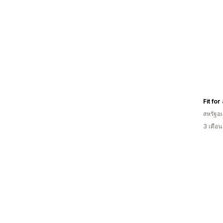
Fit for 
สหรัฐอเ
3 เดือ