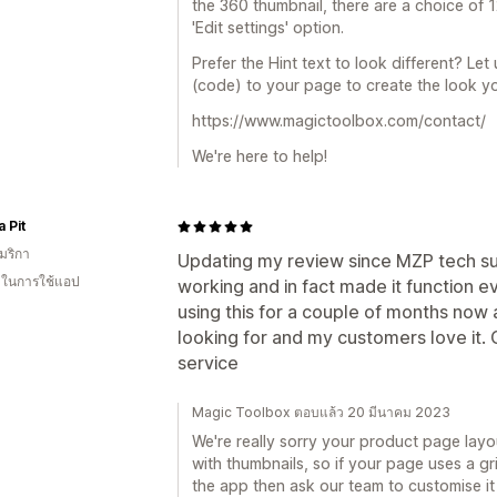
the 360 thumbnail, there are a choice of 
'Edit settings' option.
Prefer the Hint text to look different? Let 
(code) to your page to create the look y
https://www.magictoolbox.com/contact/
We're here to help!
a Pit
มริกา
Updating my review since MZP tech su
น ในการใช้แอป
working and in fact made it function e
using this for a couple of months now a
looking for and my customers love it.
service
Magic Toolbox ตอบแล้ว 20 มีนาคม 2023
We're really sorry your product page layo
with thumbnails, so if your page uses a gri
the app then ask our team to customise it 