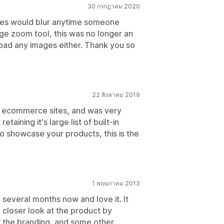
30 กรกฎาคม 2020
ges would blur anytime someone
age zoom tool, this was no longer an
load any images either. Thank you so
22 สิงหาคม 2019
n ecommerce sites, and was very
etaining it's large list of built-in
t to showcase your products, this is the
1 พฤษภาคม 2013
r several months now and love it. It
 closer look at the product by
ff the branding, and some other