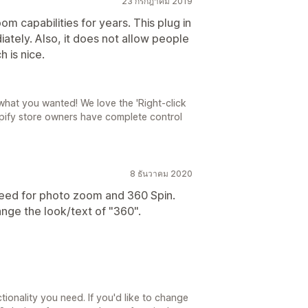
23 กรกฎาคม 2019
m capabilities for years. This plug in
tely. Also, it does not allow people
 is nice.
 what you wanted! We love the 'Right-click
hopify store owners have complete control
8 ธันวาคม 2020
I need for photo zoom and 360 Spin.
ange the look/text of "360".
ctionality you need. If you'd like to change