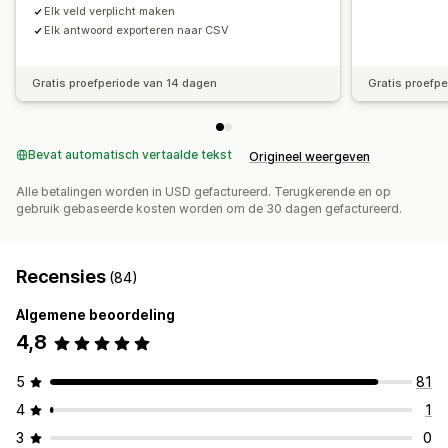
Elk veld verplicht maken
Elk antwoord exporteren naar CSV
Gratis proefperiode van 14 dagen
Gratis proefp
Bevat automatisch vertaalde tekst
Origineel weergeven
Alle betalingen worden in USD gefactureerd. Terugkerende en op
gebruik gebaseerde kosten worden om de 30 dagen gefactureerd.
Recensies
(84)
Algemene beoordeling
4,8
5
81
4
1
3
0