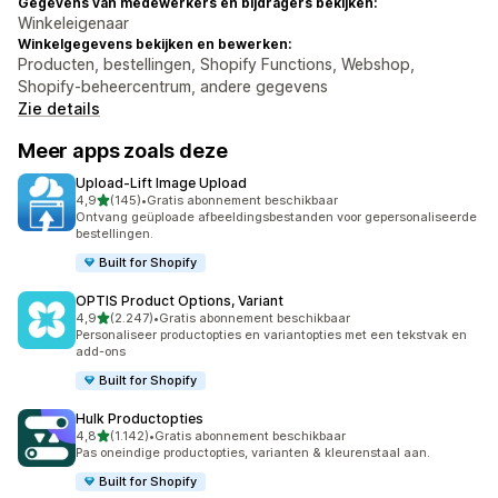
Gegevens van medewerkers en bijdragers bekijken:
Winkeleigenaar
Winkelgegevens bekijken en bewerken:
Producten, bestellingen, Shopify Functions, Webshop,
Shopify-beheercentrum, andere gegevens
Zie details
Meer apps zoals deze
Upload‑Lift Image Upload
van 5 sterren
4,9
(145)
•
Gratis abonnement beschikbaar
145 recensies in totaal
Ontvang geüploade afbeeldingsbestanden voor gepersonaliseerde
bestellingen.
Built for Shopify
OPTIS Product Options, Variant
van 5 sterren
4,9
(2.247)
•
Gratis abonnement beschikbaar
2247 recensies in totaal
Personaliseer productopties en variantopties met een tekstvak en
add-ons
Built for Shopify
Hulk Productopties
van 5 sterren
4,8
(1.142)
•
Gratis abonnement beschikbaar
1142 recensies in totaal
Pas oneindige productopties, varianten & kleurenstaal aan.
Built for Shopify