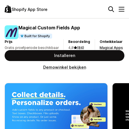
Shopify App Store
Magical Custom Fields App
Built for Shopify
Prijs
Beoordeling
Ontwikkelaar
Gratis proefperiode beschikbaar
4,8
(84)
Magical Apps
Installeren
Demowinkel bekijken