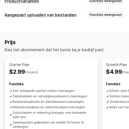
Productvarianten
Functies weergeven
Aanpassing
Aangepast uploaden van bestanden
Functies weergeven
Selectievakjes
Voorwaardelijke logica
Datums
Bestandstypes
Afmetingen
Dropdowns
Bestanden uploaden
PNG
JPEG
PDF
Excel
Afbeeldingen
Aangepaste regels
Meerdere opties selecteren
Aantallen
Keuzeknoppen
Prijs
Aangepaste tekst
Cadeauverpakking
Aangepaste CSS
Bestandsbeheer
Kies het abonnement dat het beste bij je bedrijf past.
Importeren en exporteren
Variantweergave
Tekst toevoegen
Aangepaste velden
Voorbeeld
Importeren en exporteren
Bestand downloaden
Afdrukken
Prijs
Starter Plan
Growth Plan
Voorwaardelijke prijzen
Aangepaste prijzen
$2.99
$4.99
/maand
/ma
Dynamische prijzen
Kortingsopties
Uitbreidingen
Functies
Functies
Prijsstijging voor varianten
Afschrijvingen instellen
Een onbeperkt aantal velden toevoegen
Alleen voor 
Gedifferentieerde prijzen
Prijsstijging voor premium
Tekstvakken en vervolgkeuzemenu's toevoegen
Velden toev
Bestandsuploads en datumkiezers toevoegen
Ondersteuni
Voorraad
Meerkeuzeopties en selectievakjes toevoegen
Alles van he
Beschikbaarheid van voorraad
Handmatige updates
Extra kosten in rekening brengen voor betaalde
add-ons
Automatische updates
Voorwaarden gebruiken om velden te tonen of
verbergen