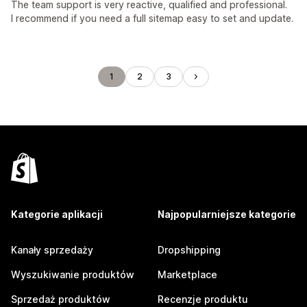
The team support is very reactive, qualified and professional.
I recommend if you need a full sitemap easy to set and update.
1
2
3
Kategorie aplikacji
Najpopularniejsze kategorie
Kanały sprzedaży
Dropshipping
Wyszukiwanie produktów
Marketplace
Sprzedaż produktów
Recenzje produktu