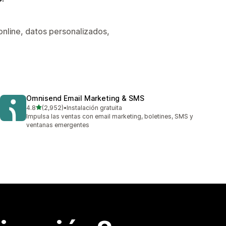
online, datos personalizados,
Omnisend Email Marketing & SMS
de 5 estrellas
4.8
(2,952)
•
Instalación gratuita
2952 reseñas en total
Impulsa las ventas con email marketing, boletines, SMS y
ventanas emergentes