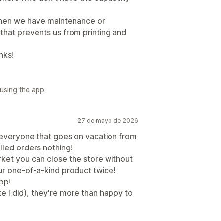
 when we have maintenance or
hat prevents us from printing and
nks!
 using the app.
27 de mayo de 2026
 everyone that goes on vacation from
illed orders nothing!
rket you can close the store without
your one-of-a-kind product twice!
pp!
like I did), they're more than happy to