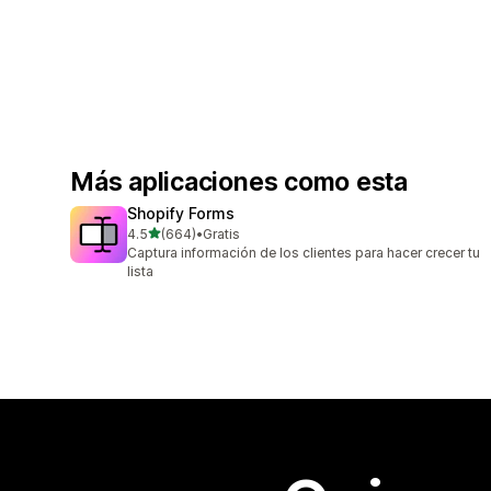
Más aplicaciones como esta
Shopify Forms
de 5 estrellas
4.5
(664)
•
Gratis
664 reseñas en total
Captura información de los clientes para hacer crecer tu
lista