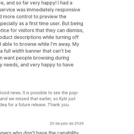
ave, and so far very happy! I had a
r service was immediately responsive
had more control to preview the
ecially as a first time user. But being
ce for visitors that they can dismiss,
roduct descriptions while turning off
ll able to browse while I'm away. My
full width banner that can't be
en want people browsing during
 my needs, and very happy to have
 Good news. It is possible to see the pop-
 and we missed that earlier, so Kyle just
dea for a future release. Thank you.
20 de julio de 2026
wners who don't have the capability