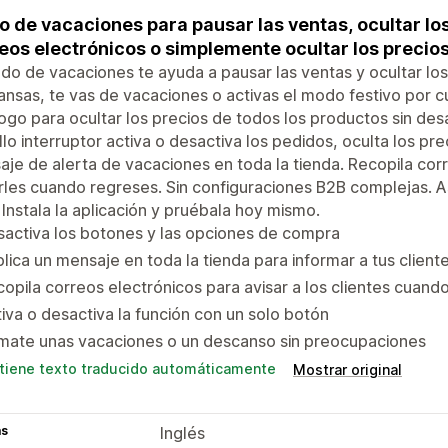
 de vacaciones para pausar las ventas, ocultar lo
eos electrónicos o simplemente ocultar los precio
do de vacaciones te ayuda a pausar las ventas y ocultar l
nsas, te vas de vacaciones o activas el modo festivo por c
ogo para ocultar los precios de todos los productos sin desa
llo interruptor activa o desactiva los pedidos, oculta los pr
je de alerta de vacaciones en toda la tienda. Recopila corr
rles cuando regreses. Sin configuraciones B2B complejas. A
 Instala la aplicación y pruébala hoy mismo.
activa los botones y las opciones de compra
lica un mensaje en toda la tienda para informar a tus client
opila correos electrónicos para avisar a los clientes cuand
iva o desactiva la función con un solo botón
mate unas vacaciones o un descanso sin preocupaciones
tiene texto traducido automáticamente
Mostrar original
as
Inglés