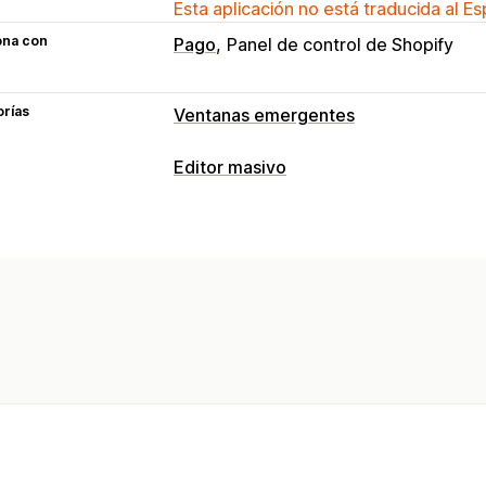
Esta aplicación no está traducida al E
ona con
Pago
Panel de control de Shopify
orías
Ventanas emergentes
Tipos de ventanas emergentes
Editor masivo
Ventanas emergentes de correo elect
Recursos editables
Ventanas emergentes de advertencia
Productos
Precios
Descripciones
I
Ventanas emergentes de gestión
Acciones
Activadores y reglas
Tareas programadas
Edición masiva