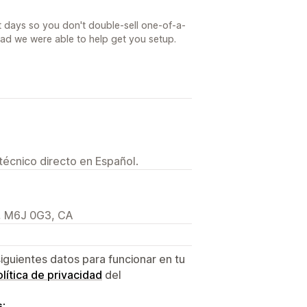
t days so you don't double-sell one-of-a-
lad we were able to help get you setup.
técnico directo en Español.
N, M6J 0G3, CA
siguientes datos para funcionar en tu
lítica de privacidad
del
s: