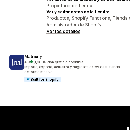
Propietario de tienda
Ver y editar datos de la tienda:
Productos, Shopify Functions, Tienda 
Administrador de Shopify
Ver los detalles
Matrixify
de 5 estrellas
4.9
(1,363)
•
Plan gratis disponible
1363 reseñas en total
Importa, exporta, actualiza y migra los datos de tu tienda
de forma masiva
Built for Shopify