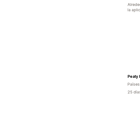
Alrede
la apli
Peaty 
Países
25 día