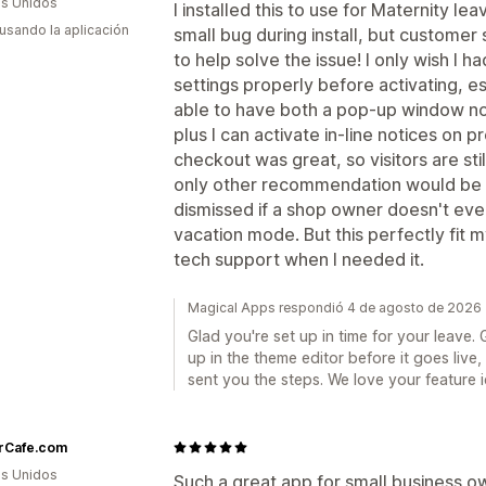
s Unidos
I installed this to use for Maternity le
 usando la aplicación
small bug during install, but custome
to help solve the issue! I only wish I 
settings properly before activating, esp
able to have both a pop-up window noti
plus I can activate in-line notices on p
checkout was great, so visitors are sti
only other recommendation would be a 
dismissed if a shop owner doesn't ev
vacation mode. But this perfectly fit
tech support when I needed it.
Magical Apps respondió 4 de agosto de 2026
Glad you're set up in time for your leave.
up in the theme editor before it goes live,
sent you the steps. We love your feature i
erCafe.com
s Unidos
Such a great app for small business o