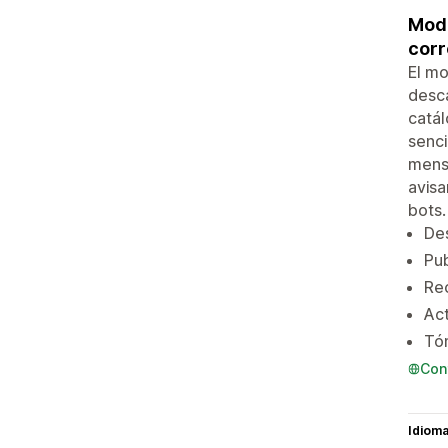
Modo
corr
El mo
desca
catál
senci
mensa
avisa
bots.
Des
Pub
Rec
Act
Tó
Con
Idiom