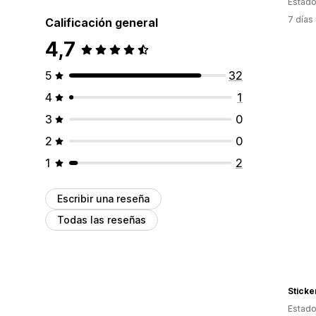
Estado
7 días
Calificación general
4,7
5
32
4
1
3
0
2
0
1
2
Escribir una reseña
Todas las reseñas
Stick
Estado