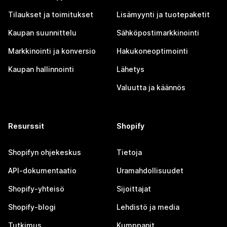
Tilaukset ja toimitukset
Lisämyynti ja tuotepaketit
Kaupan suunnittelu
Sähköpostimarkkinointi
Markkinointi ja konversio
Hakukoneoptimointi
Kaupan hallinnointi
Lähetys
Valuutta ja käännös
Resurssit
Shopify
Shopifyn ohjekeskus
Tietoja
API-dokumentaatio
Uramahdollisuudet
Shopify-yhteisö
Sijoittajat
Shopify-blogi
Lehdistö ja media
Tutkimus
Kumppanit