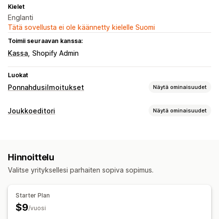
Kielet
Englanti
Tätä sovellusta ei ole käännetty kielelle Suomi
Toimii seuraavan kanssa:
Kassa
Shopify Admin
Luokat
Ponnahdusilmoitukset
Näytä ominaisuudet
Ponnahdusilmoitustyypit
Joukkoeditori
Näytä ominaisuudet
Sähköpostiponnahdusikkunat
Ilmoitukset
Muokattavat resurssit
Varoitusponnahdusikkunat
Tuotteet
Hinnat
Kuvaukset
Varasto
Ponnahdusikkunoiden ylläpito
Hinnoittelu
Toiminnot
Käynnistimet ja säännöt
Valitse yrityksellesi parhaiten sopiva sopimus.
Ajastetut tehtävät
Joukkomuokkaus
Starter Plan
$9
/vuosi