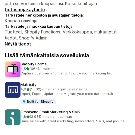
jotta se voi toimia kaupassasi. Katso kehittäjän
tietosuojakäytäntö
.
Tarkastele henkilöstön ja avustajien tietoja:
Kaupan omistaja
Tarkastele ja muokkaa kaupan tietoja:
Tuotteet, Shopify Functions, Verkkokauppa, mukautetut
tiedot, Shopify Admin
Näytä tiedot
Lisää tämänkaltaisia sovelluksia
Shopify Forms
/ 5 tähteä
4,5
(664)
•
Ilmainen
664 arvostelua yhteensä
Capture customer information to grow your marketing list
Matrixify
/ 5 tähteä
4,9
(1 362)
•
Ilmainen sopimus saatavilla
1362 arvostelua yhteensä
Import, Export, Update and Migrate your store data in bulk
Built for Shopify
Omnisend Email Marketing & SMS
/ 5 tähteä
4,8
(2 951)
•
Ilmainen asennus
2951 arvostelua yhteensä
Drive sales with email marketing, newsletters, SMS, and popups