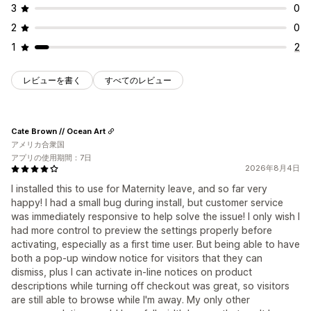
3
0
2
0
1
2
レビューを書く
すべてのレビュー
Cate Brown // Ocean Art
アメリカ合衆国
アプリの使用期間：7日
2026年8月4日
I installed this to use for Maternity leave, and so far very
happy! I had a small bug during install, but customer service
was immediately responsive to help solve the issue! I only wish I
had more control to preview the settings properly before
activating, especially as a first time user. But being able to have
both a pop-up window notice for visitors that they can
dismiss, plus I can activate in-line notices on product
descriptions while turning off checkout was great, so visitors
are still able to browse while I'm away. My only other