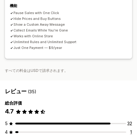
機能
Pause Sales with One Click
Hide Prices and Buy Buttons
Show a Custom Away Message
Collect Emails While You're Gone
Works with Online Store
Unlimited Rules and Unlimited Support
Just One Payment — $9/year
すべての料金はUSDで請求されます。
レビュー
(35)
総合評価
4.7
5
32
4
1