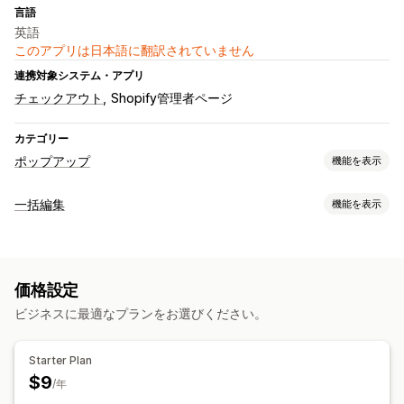
言語
英語
このアプリは日本語に翻訳されていません
連携対象システム・アプリ
チェックアウト
Shopify管理者ページ
カテゴリー
ポップアップ
機能を表示
ポップアップ種類
一括編集
機能を表示
メールポップアップ
お知らせ
警告ポップアップ
編集可能なリソース
ポップアップ管理
商品
価格
説明
在庫
トリガーとルール
価格設定
アクション
ビジネスに最適なプランをお選びください。
スケジュール式タスク
一括編集
Starter Plan
$9
/年