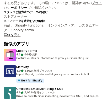
する必要があります。 その理由については、開発者向けの
プライ
バシーポリシー
でご確認ください。
スタッフと協力者のデータの閲覧:
ストアオーナー
ストアデータを表示および編集:
商品、 Shopify Functions、 オンラインストア、 カスタムデー
タ、 Shopify admin
詳細を見る
類似のアプリ
Shopify Forms
5つ星中
4.5
(664)
•
無料
合計レビュー数：664件
Capture customer information to grow your marketing list
Matrixify
5つ星中
4.9
(1,362)
•
無料プランあり
合計レビュー数：1362件
Import, Export, Update and Migrate your store data in bulk
Built for Shopify
Omnisend Email Marketing & SMS
5つ星中
4.8
(2,951)
•
無料インストール
合計レビュー数：2951件
Drive sales with email marketing, newsletters, SMS, and popups