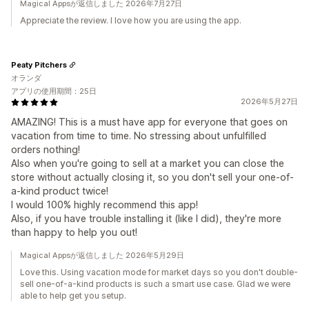
Magical Appsが返信しました 2026年7月27日
Appreciate the review. I love how you are using the app.
Peaty Pitchers
オランダ
アプリの使用期間：25日
2026年5月27日
AMAZING! This is a must have app for everyone that goes on
vacation from time to time. No stressing about unfulfilled
orders nothing!
Also when you're going to sell at a market you can close the
store without actually closing it, so you don't sell your one-of-
a-kind product twice!
I would 100% highly recommend this app!
Also, if you have trouble installing it (like I did), they're more
than happy to help you out!
Magical Appsが返信しました 2026年5月29日
Love this. Using vacation mode for market days so you don't double-
sell one-of-a-kind products is such a smart use case. Glad we were
able to help get you setup.