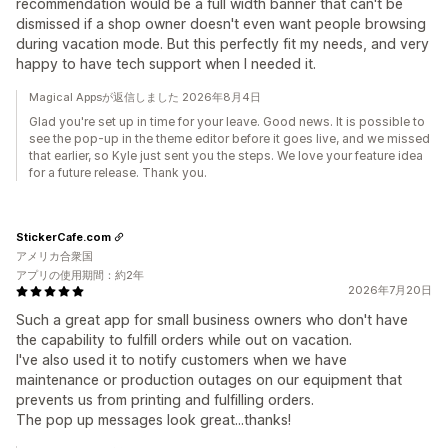
recommendation would be a full width banner that can't be
dismissed if a shop owner doesn't even want people browsing
during vacation mode. But this perfectly fit my needs, and very
happy to have tech support when I needed it.
Magical Appsが返信しました 2026年8月4日
Glad you're set up in time for your leave. Good news. It is possible to
see the pop-up in the theme editor before it goes live, and we missed
that earlier, so Kyle just sent you the steps. We love your feature idea
for a future release. Thank you.
StickerCafe.com
アメリカ合衆国
アプリの使用期間：約2年
2026年7月20日
Such a great app for small business owners who don't have
the capability to fulfill orders while out on vacation.
I've also used it to notify customers when we have
maintenance or production outages on our equipment that
prevents us from printing and fulfilling orders.
The pop up messages look great...thanks!