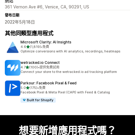
網站
361 Vernon Ave #6, Venice, CA, 90291, US
發布日期
2022年5月18日
其他同類型應用程式
Microsoft Clarity: AI Insights
滿分 5 顆星
4.6
(1,819)
•
免費
共有 1819 則評價
Optimize conversions with AI analytics, recordings, heatmaps
wetracked.io Connect
滿分 5 顆星
4.7
(100)
•
提供免費試用
共有 100 則評價
Connect your store to the wetracked.io ad tracking platform
Parkour: Facebook Pixel & Feed
滿分 5 顆星
5.0
(175)
•
免費
共有 175 則評價
Facebook Pixel & Meta Pixel (CAPI) with Feed & Catalog
Built for Shopify
想要新增應用程式嗎？