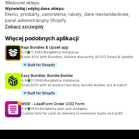
Właściciel sklepu
Wyświetlaj i edytuj dane sklepu:
Klienci, produkty, zamówienia, rabaty, dane niestandardowe,
panel administracyjny Shopify
Zobacz szczegóły
Więcej podobnych aplikacji
Rapi Bundles & Upsell app
na 5 gwiazdek
5,0
(1 338)
•
Bezpłatna instalacja
Łączna liczba recenzji: 1338
Boost AOV with Bundles, Volume discounts, BOGO Deals & Upsells
Built for Shopify
Easy Bundles: Bundle Builder
na 5 gwiazdek
4,9
(1 099)
•
Bezpłatna instalacja
Łączna liczba recenzji: 1099
Grow AOV with all product bundles, bundle builder, mix & match
Built for Shopify
WEBI ‑ LeadForm Order COD Form
na 5 gwiazdek
4,8
(94)
•
Bezpłatny plan jest dostępny
Łączna liczba recenzji: 94
Custom form for cash on delivery to maximize leads and profit