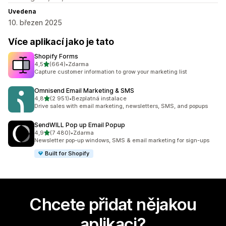
Uvedena
10. březen 2025
Více aplikací jako je tato
Shopify Forms
z 5 hvězd
4,5
(664)
•
Zdarma
Celkový počet recenzí: 664
Capture customer information to grow your marketing list
Omnisend Email Marketing & SMS
z 5 hvězd
4,8
(2 951)
•
Bezplatná instalace
Celkový počet recenzí: 2951
Drive sales with email marketing, newsletters, SMS, and popups
SendWILL Pop up Email Popup
z 5 hvězd
4,9
(7 480)
•
Zdarma
Celkový počet recenzí: 7480
Newsletter pop-up windows, SMS & email marketing for sign-ups
Built for Shopify
Chcete přidat nějakou
aplikaci?