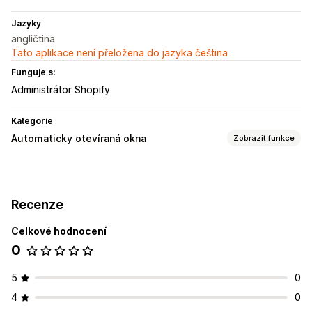
Jazyky
angličtina
Tato aplikace není přeložena do jazyka čeština
Funguje s:
Administrátor Shopify
Kategorie
Automaticky otevíraná okna
Zobrazit funkce
Typy automaticky otevíraných oken
Automaticky otevíraná okna pro prodej
Recenze
Automaticky otevíraná okna pro e-maily
Automaticky otevíraná okna pro SMS
Celkové hodnocení
Důvod opuštění stránky
Slevy
Odměny
Novinky
0
Formuláře
Hry
Automaticky otevíraná okna s upozorněním
5
0
Automaticky otevíraná okna pro souhlas
Vlastní automaticky otevíraná okna
4
0