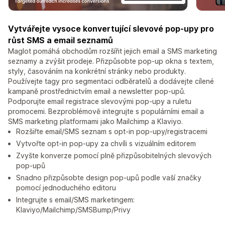
Vytvářejte vysoce konvertující slevové pop-upy pro
růst SMS a email seznamů
Maglot pomáhá obchodům rozšířit jejich email a SMS marketing
seznamy a zvýšit prodeje. Přizpůsobte pop-up okna s textem,
styly, časováním na konkrétní stránky nebo produkty.
Používejte tagy pro segmentaci odběratelů a dodávejte cílené
kampaně prostřednictvím email a newsletter pop-upů.
Podporujte email registrace slevovými pop-upy a ruletu
promocemi. Bezproblémově integrujte s populárními email a
SMS marketing platformami jako Mailchimp a Klaviyo.
Rozšiřte email/SMS seznam s opt-in pop-upy/registracemi
Vytvořte opt-in pop-upy za chvíli s vizuálním editorem
Zvyšte konverze pomocí plně přizpůsobitelných slevových
pop-upů
Snadno přizpůsobte design pop-upů podle vaší značky
pomocí jednoduchého editoru
Integrujte s email/SMS marketingem:
Klaviyo/Mailchimp/SMSBump/Privy