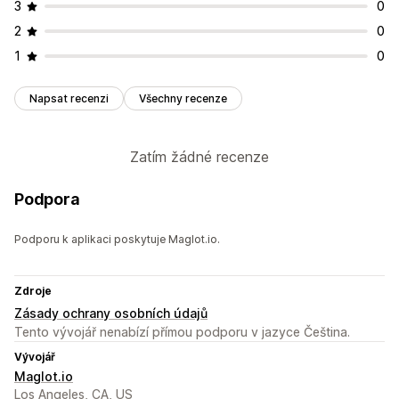
3
0
Správa automaticky otevíraných oken
2
0
Nástroj Editor
Šablony
Vlastní kód
Vlastní písma
Překlad
1
0
Lokalizace
Seznam pro shromažďování souhlasu s doručováním e-
Napsat recenzi
Všechny recenze
mailů
Seznam pro shromažďování souhlasu s doručováním SMS
Kampaně
Spouštěče a pravidla
Automatizace
Cílení
Zatím žádné recenze
Geolokace
Segmentace
Označování štítky
Vykazování
Analytika
Sledování
Podpora
Podporu k aplikaci poskytuje Maglot.io.
Zdroje
Zásady ochrany osobních údajů
Tento vývojář nenabízí přímou podporu v jazyce Čeština.
Vývojář
Maglot.io
Los Angeles, CA, US