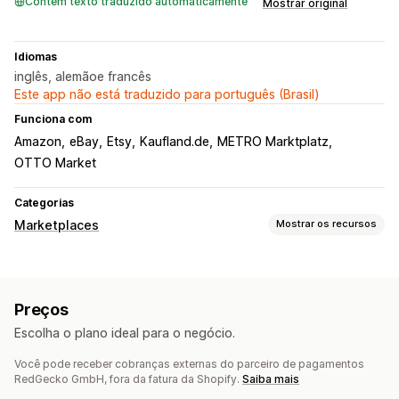
Contém texto traduzido automaticamente
Mostrar original
Idiomas
inglês, alemãoe francês
Este app não está traduzido para português (Brasil)
Funciona com
Amazon
eBay
Etsy
Kaufland.de
METRO Marktplatz
OTTO Market
Categorias
Marketplaces
Mostrar os recursos
Gerenciamento de listagem
Automação de feed
Feed de produtos
Preços
Sincronização de produtos
Upload em massa
Escolha o plano ideal para o negócio.
Listagens personalizadas
Você pode receber cobranças externas do parceiro de pagamentos
Gerenciamento de pedidos
RedGecko GmbH, fora da fatura da Shopify.
Saiba mais
Pedidos em massa
Sincronização de pedidos