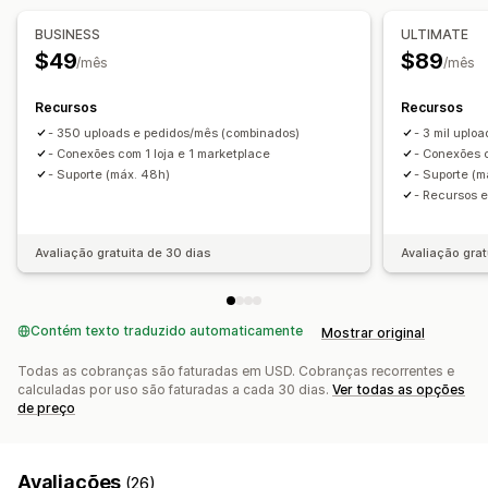
Sincronização de acompanhamento
BUSINESS
ULTIMATE
Painel de controle unificado
Sincronização de estoque
$49
$89
/mês
/mês
Recursos
Recursos
- 350 uploads e pedidos/mês (combinados)
- 3 mil uplo
- Conexões com 1 loja e 1 marketplace
- Conexões c
- Suporte (máx. 48h)
- Suporte (m
- Recursos 
Avaliação gratuita de 30 dias
Avaliação grat
Contém texto traduzido automaticamente
Mostrar original
Todas as cobranças são faturadas em USD. Cobranças recorrentes e
calculadas por uso são faturadas a cada 30 dias.
Ver todas as opções
de preço
Avaliações
(26)