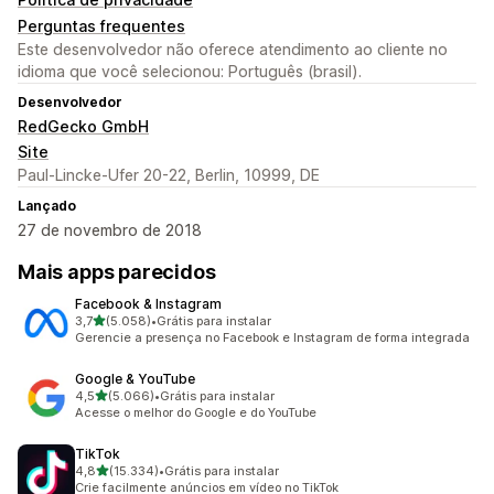
Perguntas frequentes
Este desenvolvedor não oferece atendimento ao cliente no
idioma que você selecionou: Português (brasil).
Desenvolvedor
RedGecko GmbH
Site
Paul-Lincke-Ufer 20-22, Berlin, 10999, DE
Lançado
27 de novembro de 2018
Mais apps parecidos
Facebook & Instagram
de 5 estrelas
3,7
(5.058)
•
Grátis para instalar
5058 avaliações ao todo
Gerencie a presença no Facebook e Instagram de forma integrada
Google & YouTube
de 5 estrelas
4,5
(5.066)
•
Grátis para instalar
5066 avaliações ao todo
Acesse o melhor do Google e do YouTube
TikTok
de 5 estrelas
4,8
(15.334)
•
Grátis para instalar
15334 avaliações ao todo
Crie facilmente anúncios em vídeo no TikTok