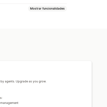
Mostrar funcionalidades
elhantes
Públicos personalizados
seado em eventos
Palavra-chave
ento
Plataforma
empo
Direcionamento por IA
tizadas
Otimização de licitações
píxeis
by agents. Upgrade as you grow.
 anúncios
Análise do ROI
sões
Dashboards
s:
s management