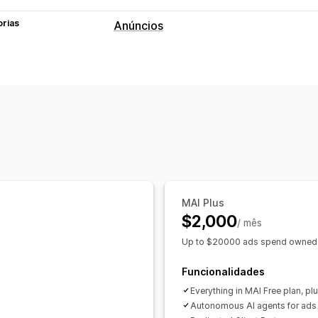
orias
Anúncios
Direcionamento
Segmentos de público
Públicos sem
Dados demográficos
Dispositivo
Ba
Com base na localização
Comportam
Categoria do produto
Baseado no t
Gestão de campanhas
Otimização de IA
Campanhas automa
Redação com IA
Website
Gestão de 
MAI Plus
$2,000
/ mês
Análise de dados de desempenho
Up to $20000 ads spend owned 
Rastreio do desempenho
Gastos com
Taxas de cliques
Rastreio de conver
Funcionalidades
Everything in MAI Free plan, plu
Autonomous AI agents for ad