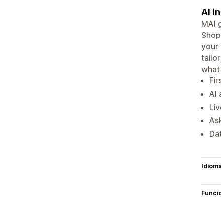
AI i
MAI g
Shopi
your 
tailo
what 
Fir
AI 
Liv
Ask
Dat
Idiom
Funci