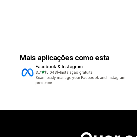
Mais aplicações como esta
Facebook & Instagram
de 5 estrelas
3,7
(5.043)
•
Instalação gratuita
5043 total de avaliações
Seamlessly manage your Facebook and Instagram
presence