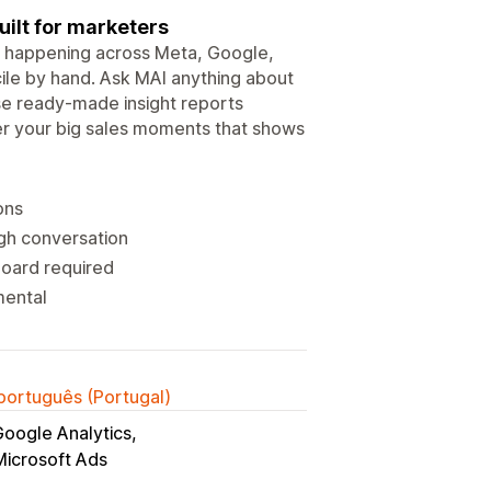
uilt for marketers
ly happening across Meta, Google,
ile by hand. Ask MAI anything about
se ready-made insight reports
fter your big sales moments that shows
ons
gh conversation
board required
mental
 português (Portugal)
oogle Analytics
Microsoft Ads