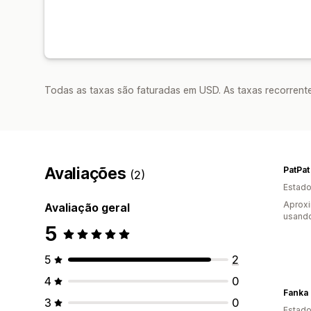
Todas as taxas são faturadas em USD. As taxas recorrente
Avaliações
PatPat
(2)
Estado
Aprox
Avaliação geral
usando
5
5
2
4
0
Fanka
3
0
Estado