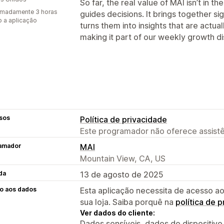
So far, the real value of MAI isn’t in t
imadamente 3 horas
guides decisions. It brings together si
 a aplicação
turns them into insights that are actua
making it part of our weekly growth di
sos
Política de privacidade
Este programador não oferece assistê
amador
MAI
Mountain View, CA, US
da
13 de agosto de 2025
o aos dados
Esta aplicação necessita de acesso ao
sua loja. Saiba porquê na
política de 
Ver dados do cliente:
Dados sensíveis, dados do dispositivo