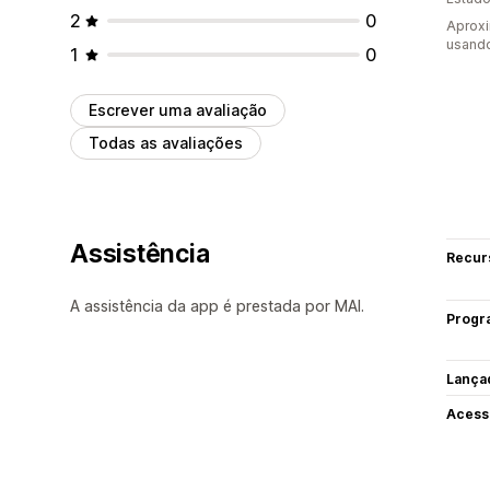
2
0
Aprox
usando
1
0
Escrever uma avaliação
Todas as avaliações
Assistência
Recur
A assistência da app é prestada por MAI.
Progr
Lança
Acess