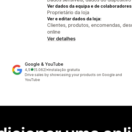
Ver dados da equipa e de colaboradores
Proprietário da loja
Ver e editar dados da loja:
Clientes, produtos, encomendas, desco
online
Ver detalhes
Google & YouTube
de 5 estrelas
4,5
(5.062)
•
Instalação gratuita
5062 total de avaliações
Drive sales by showcasing your products on Google and
YouTube