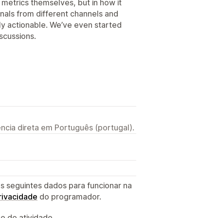
he metrics themselves, but in how it
gnals from different channels and
lly actionable. We’ve even started
scussions.
ncia direta em Português (portugal).
s seguintes dados para funcionar na
privacidade
do programador.
 e de atividade