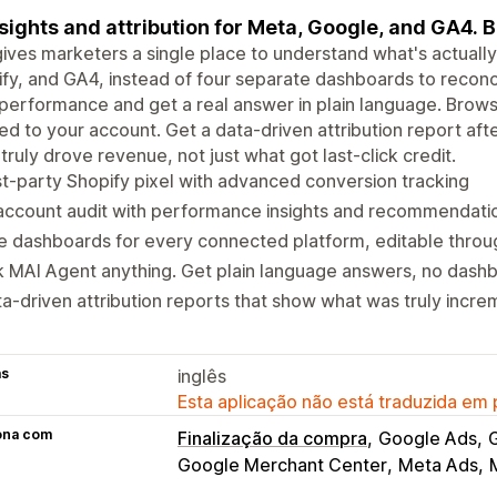
nsights and attribution for Meta, Google, and GA4. B
ives marketers a single place to understand what's actual
fy, and GA4, instead of four separate dashboards to reconc
performance and get a real answer in plain language. Brow
red to your account. Get a data-driven attribution report a
truly drove revenue, not just what got last-click credit.
st-party Shopify pixel with advanced conversion tracking
account audit with performance insights and recommendati
e dashboards for every connected platform, editable throu
 MAI Agent anything. Get plain language answers, no dash
a-driven attribution reports that show what was truly incre
as
inglês
Esta aplicação não está traduzida em
ona com
Finalização da compra
Google Ads
G
Google Merchant Center
Meta Ads