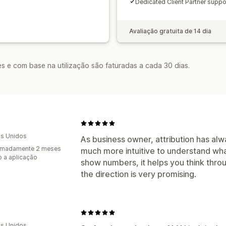
Dedicated Client Partner suppo
Avaliação gratuita de 14 dia
s e com base na utilização são faturadas a cada 30 dias.
s Unidos
As business owner, attribution has alwa
imadamente 2 meses
much more intuitive to understand what
 a aplicação
show numbers, it helps you think through
the direction is very promising.
s Unidos