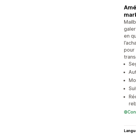
Amél
mark
Mailb
galer
en qu
l’ach
pour 
trans
Seg
Aut
Mod
Sui
Réd
re
Con
Langu