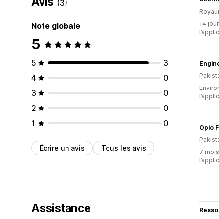
Avis
(3)
Royau
14 jour
Note globale
l’appli
5
5
3
Engin
Pakist
4
0
Environ
3
0
l’appli
2
0
1
0
Opio 
Pakist
Écrire un avis
Tous les avis
7 mois 
l’appli
Assistance
Resso