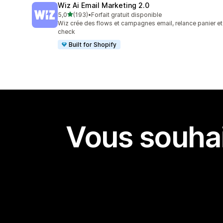
Wiz Ai Email Marketing 2.0
étoile(s) sur 5
5,0
(193)
•
Forfait gratuit disponible
193 avis au total
Wiz crée des flows et campagnes email, relance panier et
check
Built for Shopify
Vous souhai