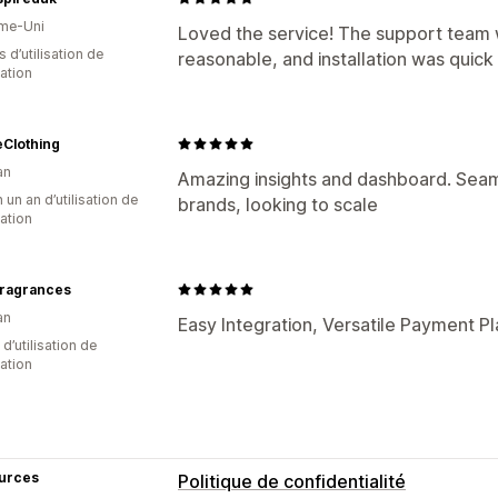
me-Uni
Loved the service! The support team wa
s d’utilisation de
reasonable, and installation was quic
cation
eClothing
an
Amazing insights and dashboard. Seaml
 un an d’utilisation de
brands, looking to scale
cation
Fragrances
an
Easy Integration, Versatile Payment 
d’utilisation de
cation
urces
Politique de confidentialité