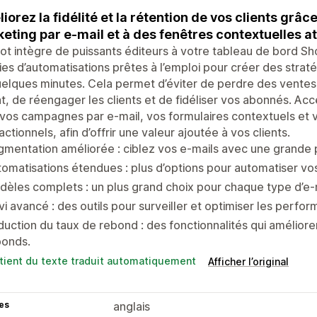
iorez la fidélité et la rétention de vos clients grâ
eting par e-mail et à des fenêtres contextuelles a
ot intègre de puissants éditeurs à votre tableau de bord S
ies d’automatisations prêtes à l’emploi pour créer des stra
elques minutes. Cela permet d’éviter de perdre des ventes
at, de réengager les clients et de fidéliser vos abonnés. A
vos campagnes par e-mail, vos formulaires contextuels et v
actionnels, afin d’offrir une valeur ajoutée à vos clients.
mentation améliorée : ciblez vos e-mails avec une grande p
omatisations étendues : plus d’options pour automatiser v
èles complets : un plus grand choix pour chaque type d’e-
vi avancé : des outils pour surveiller et optimiser les perfo
uction du taux de rebond : des fonctionnalités qui améliorent
bonds.
tient du texte traduit automatiquement
Afficher l’original
es
anglais