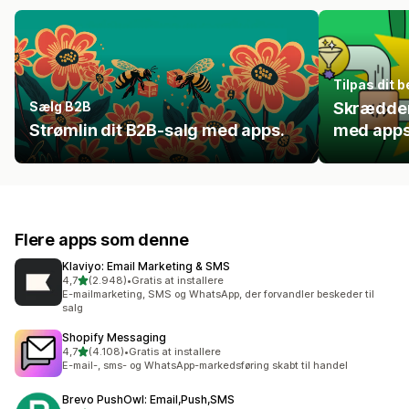
Tilpas dit 
Sælg B2B
Skrædder
Strømlin dit B2B-salg med apps.
med apps
Flere apps som denne
Klaviyo: Email Marketing & SMS
ud af 5 stjerner
4,7
(2.948)
•
Gratis at installere
2948 anmeldelser i alt
E-mailmarketing, SMS og WhatsApp, der forvandler beskeder til
salg
Shopify Messaging
ud af 5 stjerner
4,7
(4.108)
•
Gratis at installere
4108 anmeldelser i alt
E-mail-, sms- og WhatsApp-markedsføring skabt til handel
Brevo PushOwl: Email,Push,SMS