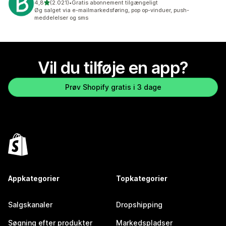
ud af 5 stjerner
4,8
(2.021)
•
Gratis abonnement tilgængeligt
2021 anmeldelser i alt
Øg salget via e-mailmarkedsføring, pop op-vinduer, push-
meddelelser og sms
Vil du tilføje en app?
Prøv Shopify gratis i 3 dage
Appkategorier
Topkategorier
Salgskanaler
Dropshipping
Søgning efter produkter
Markedspladser