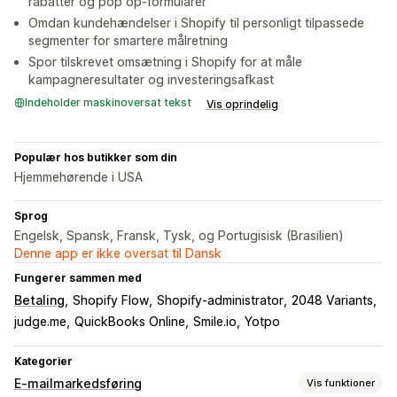
rabatter og pop op-formularer
Omdan kundehændelser i Shopify til personligt tilpassede
segmenter for smartere målretning
Spor tilskrevet omsætning i Shopify for at måle
kampagneresultater og investeringsafkast
Indeholder maskinoversat tekst
Vis oprindelig
Populær hos butikker som din
Hjemmehørende i USA
Sprog
Engelsk, Spansk, Fransk, Tysk, og Portugisisk (Brasilien)
Denne app er ikke oversat til Dansk
Fungerer sammen med
Betaling
Shopify Flow
Shopify-administrator
2048 Variants
judge.me
QuickBooks Online
Smile.io
Yotpo
Kategorier
E-mailmarkedsføring
Vis funktioner