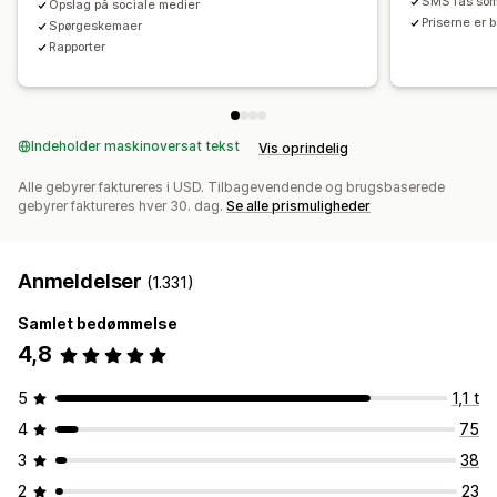
SMS fås som 
Opslag på sociale medier
Import og eksport
Maildomæner
Indsamling af samtykke
Priserne er b
Spørgeskemaer
Liste til indsamling af mailadresser
Rapporter
Liste til indsamling af sms
Udløsere og regler
Automatiseringer
Målretning
Geolokation
Segmentering
Tagging
Sporing
Rapportering
Indblik og tips
Analyser
Indeholder maskinoversat tekst
Vis oprindelig
A/B-test
API’er og webhooks
Alle gebyrer faktureres i USD. Tilbagevendende og brugsbaserede
gebyrer faktureres hver 30. dag.
Se alle prismuligheder
Anmeldelser
(1.331)
Samlet bedømmelse
4,8
5
1,1 t
4
75
3
38
2
23