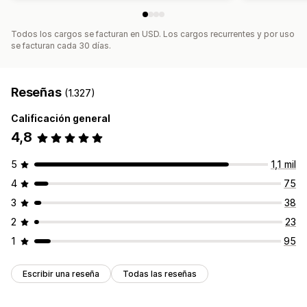
Fuentes personalizadas
Edición masiva
Todos los cargos se facturan en USD. Los cargos recurrentes y por uso
Importar y exportar
Dominios de correo electrónico
se facturan cada 30 días.
Consentimiento
Lista de captura de correos electrónicos
Lista de captura de SMS
Activadores y reglas
Automatizaciones
Segmentación
Geolocalización
Reseñas
(1.327)
Segmentación
Etiquetas
Seguimiento
Informes
Calificación general
Información útil y consejos
Informes y estadísticas
4,8
Prueba A/B
API y webhook
5
1,1 mil
4
75
3
38
2
23
1
95
Escribir una reseña
Todas las reseñas