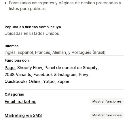
Formularios emergentes y páginas de destino precreadas y
listos para publicar.
Popular en tiendas como la tuya
Ubicadas en Estados Unidos
Idiomas
Inglés, Español, Francés, Alemán, y Portugués (Brasil)
Funciona con
Pago
Shopify Flow
Panel de control de Shopify
2048 Variants
Facebook & Instagram
Privy
Quickbooks Online
Yotpo
Zapier
Categorías
Email marketing
Mostrar funciones
Tipos de campañas de marketing
Marketing vía SMS
Mostrar funciones
Campañas por correo electrónico
Campañas por SMS
Campañas de gestión