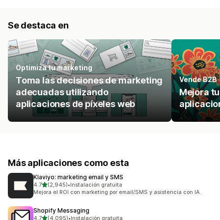
Se destaca en
Optimiza tu marketing
Toma las decisiones de marketing
Vende B2B
adecuadas utilizando
Mejora t
aplicaciones de píxeles web
aplicacio
Más aplicaciones como esta
Klaviyo: marketing email y SMS
de 5 estrellas
4.7
(2,945)
•
Instalación gratuita
2945 reseñas en total
Mejora el ROI con marketing por email/SMS y asistencia con IA.
Shopify Messaging
de 5 estrellas
4.7
(4,095)
•
Instalación gratuita