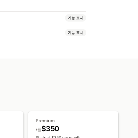
기능 표시
기능 표시
어
뉴스레터
팝업
양식
방문 페이지
판매 이메일
카트 이메일
결제 이메일
수
사용자 지정 발신자 ID
번역
속 조치 이메일
가격 인하 이메일
양방향 메시지 전달
전환 메트릭
추천 제품
드립 캠페인
설문조사
지정 세그먼트
가입
백 요청
주문 확인
결제 알림
화
사용자 지정 코드
커스텀 폰트
메시지
고객 되찾기 캠페인
 도메인
동의 수집
이메일 캡처 목록
타게팅
위치 정보
세분화
태그 지정
 테스트
API 및 Webhook
Premium
$350
/월
Starts at $350 per month.