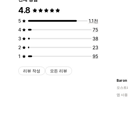
4.8
5
1.1천
4
75
3
38
2
23
1
95
리뷰 작성
모든 리뷰
Baron 
오스트
앱 사용