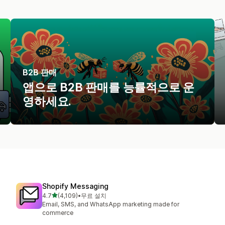
B2B 판매
앱으로 B2B 판매를 능률적으로 운
영하세요.
Shopify Messaging
별 5개 중
4.7
(4,109)
•
무료 설치
총 리뷰 4109개
Email, SMS, and WhatsApp marketing made for
commerce