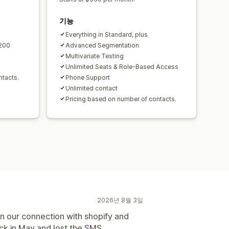
기능
Everything in Standard, plus
 200
Advanced Segmentation
Multivariate Testing
Unlimited Seats & Role-Based Access
ntacts.
Phone Support
Unlimited contact
Pricing based on number of contacts.
2026년 8월 3일
n our connection with shopify and
k in May and lost the SMS