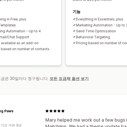
기능
ing in Free, plus
Everything in Essentials, plus
Templates
Marketing Automation - Up to
ing Automation - Up to 4
Send Time Optimization
mail/Chat Support
Behavioral Targeting
 available as an add-on
Pricing based on number of co
g based on number of contacts.
 요금은 30일마다 청구됩니다.
모든 요금제 옵션 보기
ing Paws
Mary helped me work out a few bugs i
 기간 거의 3년
Mailchimp. We had a theme update bac