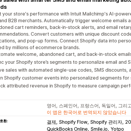
nds
 your store's performance with Intuit Mailchimp's AI-powe
nd B2B merchants. Automatically trigger welcome emails a
oned cart reminders, back-in-stock alerts, and email retar
mmendations. Convert customers with unique discount cod
ications, and pop-up forms. Connect Shopify data into pers
ed by millions of ecommerce brands.
tomate welcome, abandoned cart, and back-in-stock emails
c your Shopify store’s segments to personalize email and
ve sales with automated single-use codes, SMS discounts,
n Shopify customer events into personalized segments for 
ck attributed revenue in Shopify to measure campaign per
영어, 스페인어, 프랑스어, 독일어, 그리
이 앱은 한국어로 번역되지 않았습니다
호환:
결제
Shopify Flow
Shopify 관리자
20
QuickBooks Online
Smile.io
Yotpo