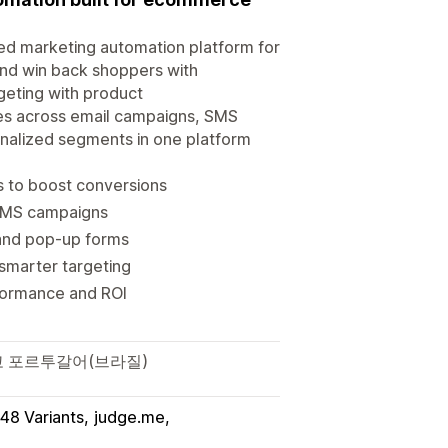
red marketing automation platform for
nd win back shoppers with
geting with product
es across email campaigns, SMS
onalized segments in one platform
 to boost conversions
 SMS campaigns
 and pop-up forms
smarter targeting
formance and ROI
고 포르투갈어(브라질)
48 Variants
judge.me