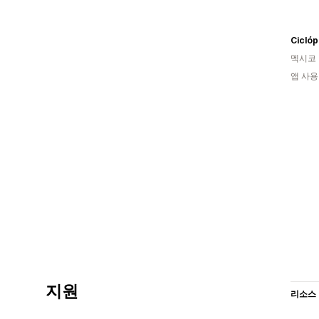
Ciclóp
멕시코
앱 사용
지원
리소스