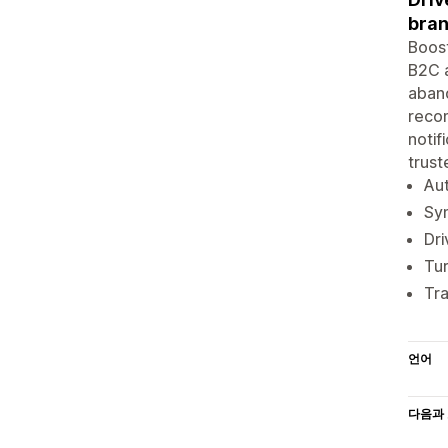
bra
Boost
B2C a
aband
reco
notif
trust
Au
Syn
Dri
Tur
Tra
언어
다음과 