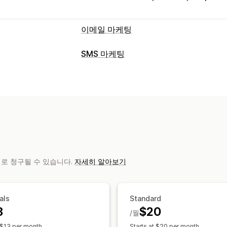
이메일 마케팅
캠페인 유형
SMS 마케팅
이메일 캠페인
SMS 캠페인
소셜 미디
캠페인 관리
할인
프로모션
상향 판매 이메일
교차 
A/B 테스트
대량 메시지 전달
규정 준
중단된 카트
검색 중단
환영 이메일
후
개인화된 메시지
예약된 메시지
템플릿
재입고 알림 이메일
고객 되찾기 이메일
실시간 분석
ROI 추적
세분화
사용자 
사용자 지정 캠페인
워크플로 자동화
캠페인 관리
카트 복구
생일 메시지
할인 코드
피드
편집기 도구
템플릿
AI 생성
번역
현지
 명의로 청구될 수 있습니다.
자세히 알아보기
추천 제품
주문 추적
구독 갱신
환영 
대량 편집
가져오기 및 내보내기
이메일
일회용 암호(OTP)
SMS 캡처 목록
트리거 및 규칙
자동화
추적
보고
분석 정보 및 팁
분석
A/B
als
Standard
3
$20
/월
 $13 per month.
Starts at $20 per month.