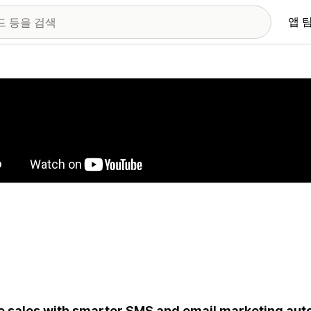
앱 
 이미지 갤러리
e sales with smarter SMS and email marketing aut