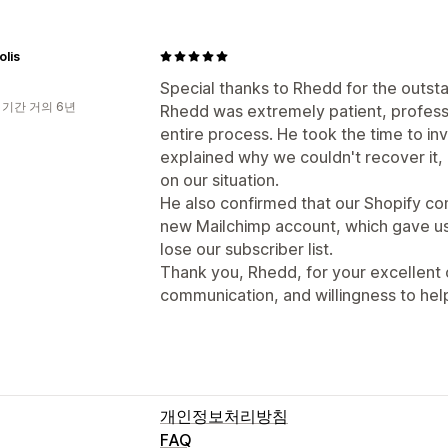
olis
Special thanks to Rhedd for the outst
 기간 거의 6년
Rhedd was extremely patient, professi
entire process. He took the time to in
explained why we couldn't recover it,
on our situation.
He also confirmed that our Shopify co
new Mailchimp account, which gave u
lose our subscriber list.
Thank you, Rhedd, for your excellent 
communication, and willingness to hel
개인정보처리방침
FAQ