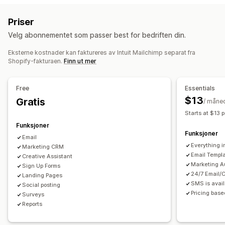
A/B-testing
Massemeldinger
Samsvar
Kampanjer
E-postmeldinger for mersalg
Priser
Tilpasset avsender-ID
Oversettelse
E-postmeldinger for kryssalg
Velg abonnementet som passer best for bedriften din.
Personaliserte meldinger
Planlagte meldinger
Maler
E-postmeldinger om handlekurven
Toveis-meldinger
Konverteringsmålinger
E-postmeldinger i kassen
Forlatt handlekurv
Eksterne kostnader kan faktureres av Intuit Mailchimp separat fra
Shopify-fakturaen.
Finn ut mer
Sanntidsanalyser
ROI-sporing
Segmentering
Forlatt kikking på produkter
Velkomst-e-poster
Tilpassede segmenter
Registrering
Oppfølgings-e-poster
E-poster om prisreduksjon
Free
Essentials
E-poster om tilbake på lager
E-poster for winback
Arbeidsflytautomatisering
$13
Gratis
/ måne
Produktanbefalinger
DRIP-kampanjer
Gjeninnhenting av handlekurv
Bursdagsmeldinger
Starts at $13 
Spørreundersøkelser
Egendefinerte kampanjer
Rabattkoder
Tilbakemeldingsforespørsler
Funksjoner
Bestillingsbekreftelser
Betalingspåminnelser
Funksjoner
Administrere kampanjer
Email
Everything i
Produktanbefalinger
Sporing av bestilling
Marketing CRM
Redigeringsverktøy
Maler
AI-generering
Oversettelse
Email Templ
Creative Assistant
Abonnementsfornyelser
Velkomstmeldinger
Lokalisering
Egendefinert kode
Egendefinerte skrifttyper
Marketing Au
Sign Up Forms
«Vinn tilbake»-kampanjer
Éngangspassord (OTP)
Masseredigering
Import og eksport
E-postdomener
24/7 Email/
Landing Pages
SMS is avai
Social posting
Innhenting av samtykker
Pricing base
Surveys
Liste for innhenting av e-postadresser
Reports
Liste for innhenting av SMS-nummer
Utløsere og regler