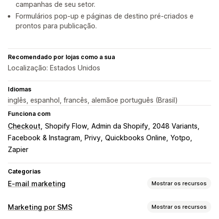
campanhas de seu setor.
Formulários pop-up e páginas de destino pré-criados e
prontos para publicação.
Recomendado por lojas como a sua
Localização: Estados Unidos
Idiomas
inglês, espanhol, francês, alemãoe português (Brasil)
Funciona com
Checkout
Shopify Flow
Admin da Shopify
2048 Variants
Facebook & Instagram
Privy
Quickbooks Online
Yotpo
Zapier
Categorias
E-mail marketing
Mostrar os recursos
Tipos de campanhas
Marketing por SMS
Mostrar os recursos
Campanhas por e-mail
Campanhas por SMS