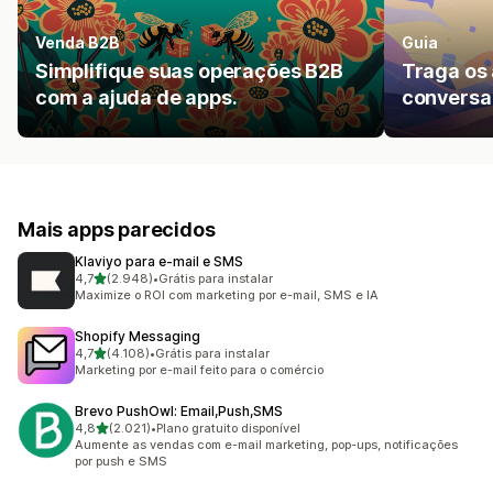
Venda B2B
Guia
Simplifique suas operações B2B
Traga os 
com a ajuda de apps.
conversa 
Mais apps parecidos
Klaviyo para e‑mail e SMS
de 5 estrelas
4,7
(2.948)
•
Grátis para instalar
2948 avaliações ao todo
Maximize o ROI com marketing por e-mail, SMS e IA
Shopify Messaging
de 5 estrelas
4,7
(4.108)
•
Grátis para instalar
4108 avaliações ao todo
Marketing por e-mail feito para o comércio
Brevo PushOwl: Email,Push,SMS
de 5 estrelas
4,8
(2.021)
•
Plano gratuito disponível
2021 avaliações ao todo
Aumente as vendas com e-mail marketing, pop-ups, notificações
por push e SMS