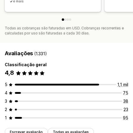
Lista de captura de e-mails
Lista de captura de SMS
e mais
Acionadores e regras
Automações
Definição de público-alvo
Geolocalização
Segmentação
Marcação com tag
Acompanhamento
Relatórios
Todas as cobranças são faturadas em USD. Cobranças recorrentes e
Insights e dicas
Análises
Testes A/B
APIs e webhooks
calculadas por uso são faturadas a cada 30 dias.
Avaliações
(1.331)
Classificação geral
4,8
5
1,1 mil
4
75
3
38
2
23
1
95
Escrever avaliação
Todas as avaliações