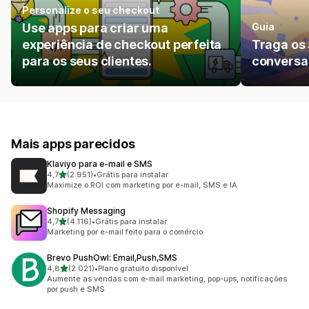
Personalize o seu checkout
Use apps para criar uma
Guia
experiência de checkout perfeita
Traga os 
para os seus clientes.
conversa 
Mais apps parecidos
Klaviyo para e‑mail e SMS
de 5 estrelas
4,7
(2.951)
•
Grátis para instalar
2951 avaliações ao todo
Maximize o ROI com marketing por e-mail, SMS e IA
Shopify Messaging
de 5 estrelas
4,7
(4.116)
•
Grátis para instalar
4116 avaliações ao todo
Marketing por e-mail feito para o comércio
Brevo PushOwl: Email,Push,SMS
de 5 estrelas
4,8
(2.021)
•
Plano gratuito disponível
2021 avaliações ao todo
Aumente as vendas com e-mail marketing, pop-ups, notificações
por push e SMS