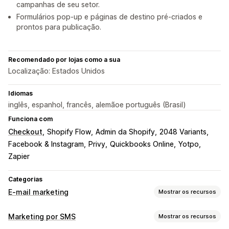
campanhas de seu setor.
Formulários pop-up e páginas de destino pré-criados e
prontos para publicação.
Recomendado por lojas como a sua
Localização: Estados Unidos
Idiomas
inglês, espanhol, francês, alemãoe português (Brasil)
Funciona com
Checkout
Shopify Flow
Admin da Shopify
2048 Variants
Facebook & Instagram
Privy
Quickbooks Online
Yotpo
Zapier
Categorias
E-mail marketing
Mostrar os recursos
Tipos de campanhas
Marketing por SMS
Mostrar os recursos
Campanhas por e-mail
Campanhas por SMS