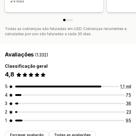
Lista de captura de e-mails
Lista de captura de SMS
e mais
Acionadores e regras
Automações
Definição de público-alvo
Geolocalização
Segmentação
Marcação com tag
Acompanhamento
Relatórios
Todas as cobranças são faturadas em USD. Cobranças recorrentes e
Insights e dicas
Análises
Testes A/B
APIs e webhooks
calculadas por uso são faturadas a cada 30 dias.
Avaliações
(1.332)
Classificação geral
4,8
5
1,1 mil
4
75
3
38
2
23
1
95
Escrever avaliação
Todas as avaliações