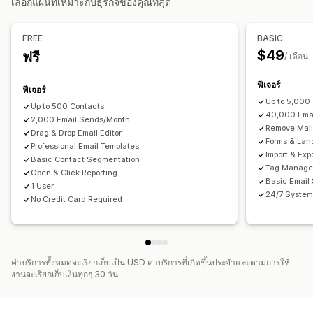
เลือกแผนที่เหมาะกับธุรกิจของคุณที่สุด
การทำขั้นตอนการทำงานให้เป็นอัตโนมัติ
การจัดการแคมเปญ
ข้อความอวยพรวันเกิด
การยืนยันคำสั่งซื้อ
คำแนะนำสินค้า
เทมเพลต
การสร้างด้วย AI
นำเข้าและส่งออก
FREE
BASIC
ข้อความต้อนรับ
แคมเปญชนะกลับ
การปรับให้เข้ากับท้องถิ่น
ทริกเกอร์และกฎ
การทำงานอัตโนมัติ
$49
ฟรี
/ เดือน
การแบ่งกลุ่ม
การติดแท็ก
การทดสอบ A/B
API และเว็บฮุก
ฟีเจอร์
ฟีเจอร์
Up to 5,000
Up to 500 Contacts
40,000 Ema
2,000 Email Sends/Month
Remove Mail
Drag & Drop Email Editor
Forms & Lan
Professional Email Templates
Import & Exp
Basic Contact Segmentation
Tag Manag
Open & Click Reporting
Basic Email
1 User
24/7 System
No Credit Card Required
ค่าบริการทั้งหมดจะเรียกเก็บเป็น USD ค่าบริการที่เกิดขึ้นประจำและตามการใช้
งานจะเรียกเก็บเงินทุกๆ 30 วัน