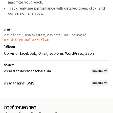
maximize your reach.
Track real-time performance with detailed open, click, and
conversion analytics.
ภาษา
ภาษาอังกฤษ, ภาษาฝรั่งเศส, ภาษาสเปนและ ภาษาตุรกี
แอปนี้ไม่ได้แปลเป็นภาษาไทย
ใช้ได้กับ
Corvisio
facebook
Gmail
JotForm
WordPress
Zapier
ประเภท
การส่งเสริมการตลาดผ่านอีเมล
แสดงฟีเจอร์
ประเภทแคมเปญ
การตลาดผ่าน SMS
แสดงฟีเจอร์
แคมเปญอีเมล
จดหมายข่าว
แบบฟอร์ม
ส่วนลด
รางวัล
การจัดการแคมเปญ
การโปรโมท
อีเมลการชำระเงิน
อีเมลต้อนรับ
อีเมลติดตามผล
การส่งข้อความจำนวนมาก
ข้อความที่ปรับให้เหมาะกับแต่ละบุคคล
อีเมลเกี่ยวกับสินค้ากลับเข้าสต็อก
การสมัครใช้งาน
การกำหนดราคา
ข้อความที่กำหนดเวลาไว้
การส่งข้อความแบบสองทาง
แคมเปญที่กำหนดเอง