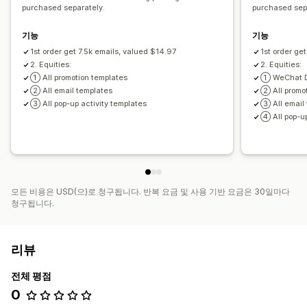
purchased separately.
purchased sep
기능
기능
1st order get 7.5k emails, valued $14.97
1st order ge
2. Equities:
2. Equities:
① All promotion templates
① WeChat D
② All email templates
② All promo
③ All pop-up activity templates
③ All email
④ All pop-up
모든 비용은 USD(으)로 청구됩니다. 반복 요금 및 사용 기반 요금은 30일마다
청구됩니다.
리뷰
전체 평점
0