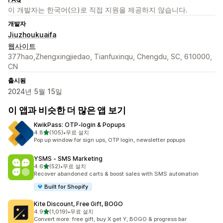
이 개발자는 한국어(으)로 직접 지원을 제공하지 않습니다.
개발자
Jiuzhoukuaifa
웹사이트
377hao,Zhengxingjiedao, Tianfuxinqu, Chengdu, SC, 610000,
CN
출시됨
2024년 5월 15일
이 앱과 비슷한 더 많은 앱 보기
KwikPass: OTP‑login & Popups
별 5개 중
4.8
(105)
•
무료 설치
총 리뷰 105개
Pop up window for sign ups, OTP login, newsletter popups
YSMS ‑ SMS Marketing
별 5개 중
4.6
(52)
•
무료 설치
총 리뷰 52개
Recover abandoned carts & boost sales with SMS automation
Built for Shopify
Kite Discount, Free Gift, BOGO
별 5개 중
4.9
(1,019)
•
무료 설치
총 리뷰 1019개
Convert more: free gift, buy X get Y, BOGO & progress bar