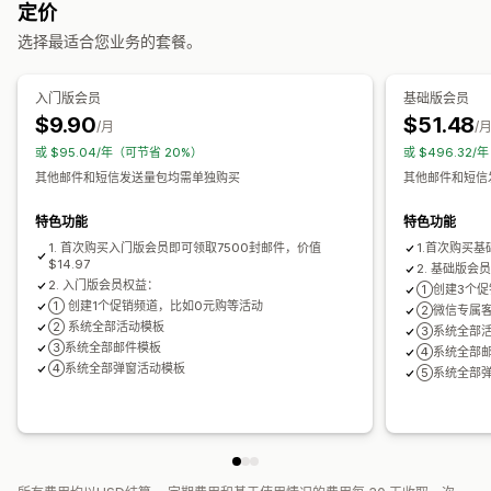
定价
选择最适合您业务的套餐。
入门版会员
基础版会员
$9.90
$51.48
/月
/
或 $95.04/年（可节省 20%）
或 $496.32
其他邮件和短信发送量包均需单独购买
其他邮件和短信
特色功能
特色功能
1. 首次购买入门版会员即可领取7500封邮件，价值
1.首次购买基
$14.97
2. 基础版会
2. 入门版会员权益：
①创建3个促
① 创建1个促销频道，比如0元购等活动
②微信专属
② 系统全部活动模板
③系统全部
③系统全部邮件模板
④系统全部
④系统全部弹窗活动模板
⑤系统全部