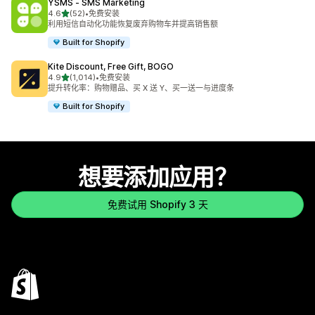
YSMS ‑ SMS Marketing
星（满分 5 星）
4.6
(52)
•
免费安装
总共 52 条评论
利用短信自动化功能恢复废弃购物车并提高销售额
Built for Shopify
Kite Discount, Free Gift, BOGO
星（满分 5 星）
4.9
(1,014)
•
免费安装
总共 1014 条评论
提升转化率：购物赠品、买 X 送 Y、买一送一与进度条
Built for Shopify
想要添加应用？
免费试用 Shopify 3 天