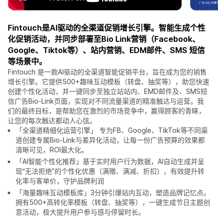
Fintouch是AI驱动的全渠道促销增长引擎。智能生成个性
化促销活动，并同步部署至Bio Link营销（Facebook、
Google、Tiktok等）、站内营销、EDM邮件、SMS 短信
等场景中。
Fintouch 是一款AI驱动的全渠道智能促销平台，旨在成为您的销售
增长引擎。它提供500+趣味互动模板（转盘、抽奖等），助您快速
创建个性化活动，并一键同步至独立站站内、EMD邮件及、SMS短
信广告Bio-Link页面，实现对不同流量渠道的精准触达与运营。我
们的最终目标，是帮助您在激烈的市场竞争中，赢得顾客的青睐，
让您的每次触达都动人心弦。
「全渠道精细化运营引擎」 专为FB、Google、TikTok等不同渠
道创建专属Bio-Link与差异化活动，让每一份广告预算的效果都
清晰可见，ROI最大化。
「AI智能个性化推荐」基于实时用户行为数据，AI自动生成并呈
现“无法拒绝”的个性化优惠（满赠、满减、折扣），有效提升转
化率与客单价，守护品牌利润
「海量趣味互动模板库」3分钟引爆站内互动，塑造品牌记忆点。
拥有500+高转化率模板（转盘、抽奖等），一键生成节日主题创
意活动，极大提升用户参与感与停留时长。