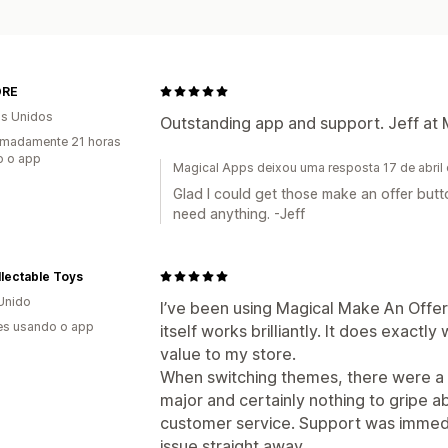
ORE
s Unidos
Outstanding app and support. Jeff at 
imadamente 21 horas
o o app
Magical Apps deixou uma resposta 17 de abril
Glad I could get those make an offer butto
need anything. -Jeff
lectable Toys
Unido
I’ve been using Magical Make An Offer 
es usando o app
itself works brilliantly. It does exactl
value to my store.
When switching themes, there were a 
major and certainly nothing to gripe 
customer service. Support was immed
issue straight away.