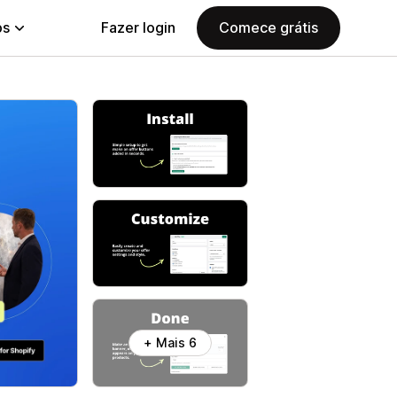
ps
Fazer login
Comece grátis
+ Mais 6