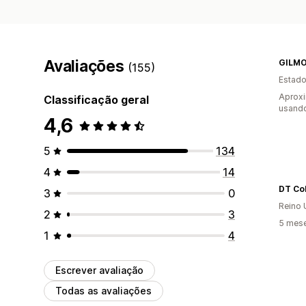
Avaliações
GILM
(155)
Estado
Aprox
Classificação geral
usand
4,6
5
134
4
14
DT Col
3
0
Reino 
2
3
5 mes
1
4
Escrever avaliação
Todas as avaliações