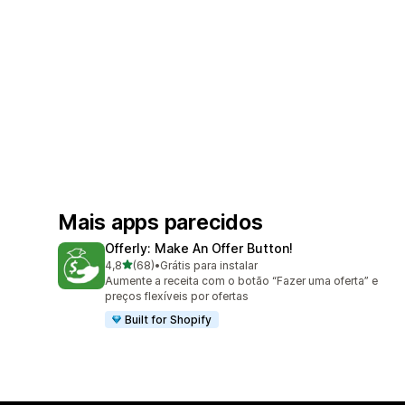
Mais apps parecidos
Offerly: Make An Offer Button!
de 5 estrelas
4,8
(68)
•
Grátis para instalar
68 avaliações ao todo
Aumente a receita com o botão “Fazer uma oferta” e
preços flexíveis por ofertas
Built for Shopify