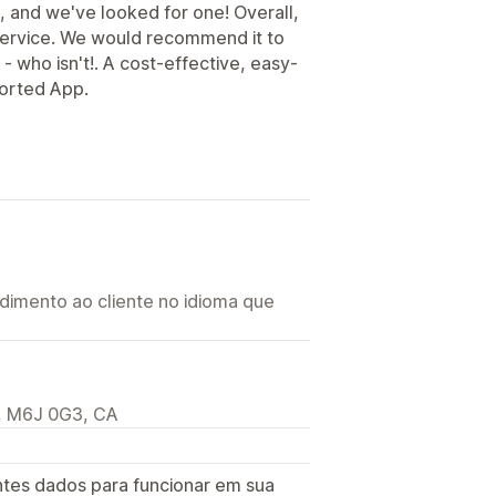
, and we've looked for one! Overall,
service. We would recommend it to
 - who isn't!. A cost-effective, easy-
orted App.
imento ao cliente no idioma que
N, M6J 0G3, CA
ntes dados para funcionar em sua