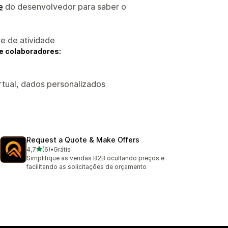
e
do desenvolvedor para saber o
 e de atividade
e colaboradores:
rtual, dados personalizados
Request a Quote & Make Offers
de 5 estrelas
4,7
(6)
•
Grátis
6 avaliações ao todo
Simplifique as vendas B2B ocultando preços e
facilitando as solicitações de orçamento