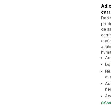
Adic
carr
Deixe
produ
de sa
carri
cont
análi
huma
Adi
Dei
Neg
au
Adi
ne
Ac
Con