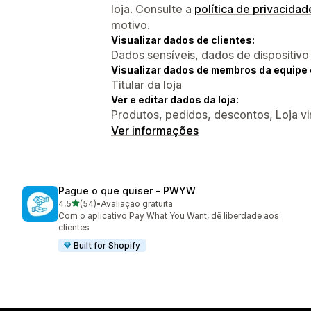
loja. Consulte a
política de privacidad
motivo.
Visualizar dados de clientes:
Dados sensíveis, dados de dispositivo
Visualizar dados de membros da equipe 
Titular da loja
Ver e editar dados da loja:
Produtos, pedidos, descontos, Loja vi
Ver informações
Pague o que quiser ‑ PWYW
de 5 estrelas
4,5
(54)
•
Avaliação gratuita
54 avaliações ao todo
Com o aplicativo Pay What You Want, dê liberdade aos
clientes
Built for Shopify