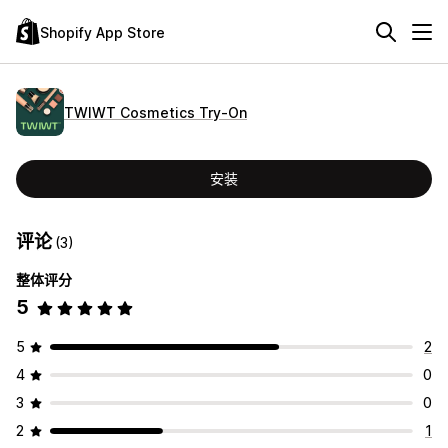
Shopify App Store
TWIWT Cosmetics Try‑On
安装
评论
(3)
整体评分
5
5
2
4
0
3
0
2
1