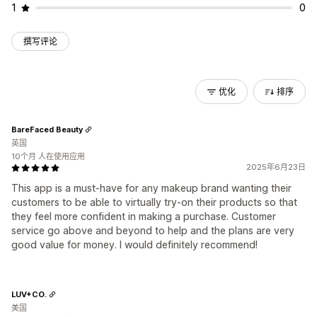
1
0
撰写评论
优化
排序
BareFaced Beauty
英国
10个月 人在使用应用
2025年6月23日
This app is a must-have for any makeup brand wanting their
customers to be able to virtually try-on their products so that
they feel more confident in making a purchase. Customer
service go above and beyond to help and the plans are very
good value for money. I would definitely recommend!
LUV+CO.
美国