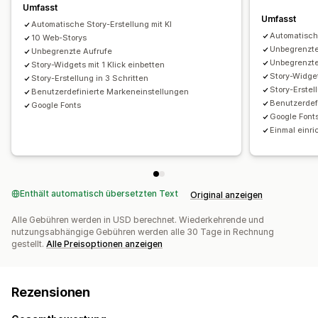
Umfasst
Umfasst
Automatische Story-Erstellung mit KI
Automatische
10 Web-Storys
Unbegrenzte
Unbegrenzte Aufrufe
Unbegrenzte
Story-Widgets mit 1 Klick einbetten
Story-Widget
Story-Erstellung in 3 Schritten
Story-Erstel
Benutzerdefinierte Markeneinstellungen
Benutzerdef
Google Fonts
Google Font
Einmal einri
Enthält automatisch übersetzten Text
Original anzeigen
Alle Gebühren werden in USD berechnet. Wiederkehrende und
nutzungsabhängige Gebühren werden alle 30 Tage in Rechnung
gestellt.
Alle Preisoptionen anzeigen
Rezensionen