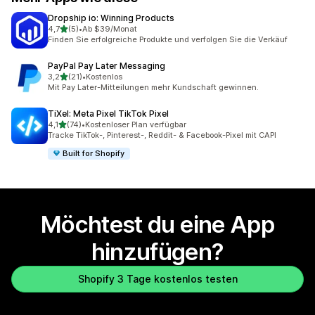
Dropship io: Winning Products
von 5 Sternen
4,7
(5)
•
Ab $39/Monat
5 Rezensionen insgesamt
Finden Sie erfolgreiche Produkte und verfolgen Sie die Verkäuf
PayPal Pay Later Messaging
von 5 Sternen
3,2
(21)
•
Kostenlos
21 Rezensionen insgesamt
Mit Pay Later-Mitteilungen mehr Kundschaft gewinnen.
TiXel: Meta Pixel TikTok Pixel
von 5 Sternen
4,1
(74)
•
Kostenloser Plan verfügbar
74 Rezensionen insgesamt
Tracke TikTok-, Pinterest-, Reddit- & Facebook-Pixel mit CAPI
Built for Shopify
Möchtest du eine App
hinzufügen?
Shopify 3 Tage kostenlos testen