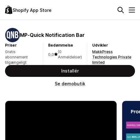
Shopify App Store
MP‑Quick Notification Bar
Priser
Bedømmelse
Udvikler
Gratis
(0
MakkPress
0,0
abonnement
Anmeldelser)
Technologies Private
tilgængeligt
limited
Installér
Se demobutik