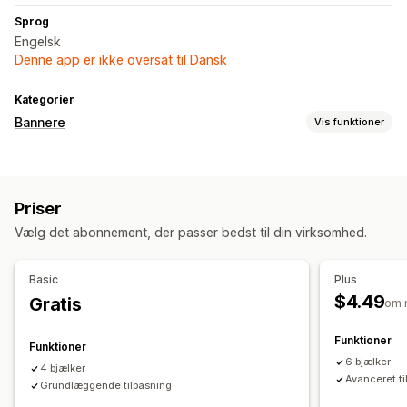
Sprog
Engelsk
Denne app er ikke oversat til Dansk
Kategorier
Bannere
Vis funktioner
Bannertype
Annonceringslinje
Masseannoncering
Notifikation
Priser
Promovering
Vælg det abonnement, der passer bedst til din virksomhed.
Tilpasning
Placering af banner
Links og knapper
Baggrunde
Basic
Plus
Farve og skrifttype
$4.49
Gratis
om 
Analyser og rapportering
Funktioner
Funktioner
Analyser i realtid
6 bjælker
4 bjælker
Avanceret ti
Grundlæggende tilpasning