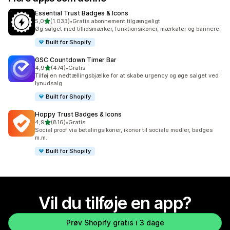
Essential Trust Badges & Icons
ud af 5 stjerner
5,0
(1.033)
•
Gratis abonnement tilgængeligt
1033 anmeldelser i alt
Øg salget med tillidsmærker, funktionsikoner, mærkater og bannere
Built for Shopify
GSC Countdown Timer Bar
ud af 5 stjerner
4,9
(474)
•
Gratis
474 anmeldelser i alt
Tilføj en nedtællingsbjælke for at skabe urgency og øge salget ved
lynudsalg
Built for Shopify
Hoppy Trust Badges & Icons
ud af 5 stjerner
4,9
(816)
•
Gratis
816 anmeldelser i alt
Social proof via betalingsikoner, ikoner til sociale medier, badges
m.m.
Built for Shopify
Vil du tilføje en app?
Prøv Shopify gratis i 3 dage