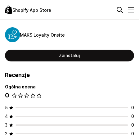
Shopify App Store
MAKS Loyalty Onsite
Zainstaluj
Recenzje
Ogólna ocena
0
5
0
4
0
3
0
2
0