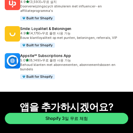
별 5개 중
4.9
(3,593)
•
무료 설치
총 리뷰 3593개
Doorverwijzingscycli stimuleren met influencer- en
affiliateprogramma's
Built for Shopify
Smile: Loyaliteit & Beloningen
별 5개 중
4.9
(4,179)
•
무료 플랜 사용 가능
총 리뷰 4179개
Bouw klantloyaliteit op met punten, beloningen, referrals, VIP
Built for Shopify
Appstle℠ Subscriptions App
별 5개 중
5.0
(8,149)
•
무료 플랜 사용 가능
총 리뷰 8149개
Behoud klanten met abonnementen, abonnementsboxen en
bundels
Built for Shopify
앱을 추가하시겠어요?
Shopify 3일 무료 체험