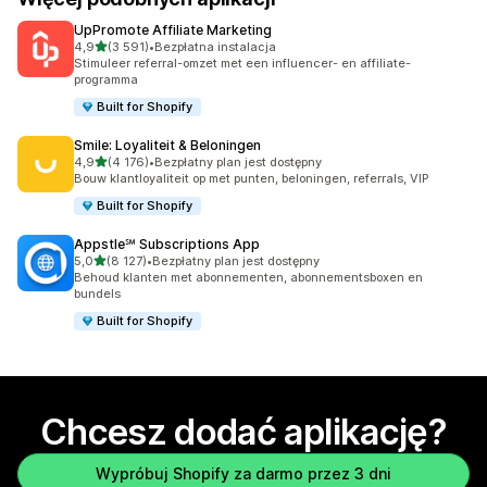
UpPromote Affiliate Marketing
na 5 gwiazdek
4,9
(3 591)
•
Bezpłatna instalacja
Łączna liczba recenzji: 3591
Stimuleer referral-omzet met een influencer- en affiliate-
programma
Built for Shopify
Smile: Loyaliteit & Beloningen
na 5 gwiazdek
4,9
(4 176)
•
Bezpłatny plan jest dostępny
Łączna liczba recenzji: 4176
Bouw klantloyaliteit op met punten, beloningen, referrals, VIP
Built for Shopify
Appstle℠ Subscriptions App
na 5 gwiazdek
5,0
(8 127)
•
Bezpłatny plan jest dostępny
Łączna liczba recenzji: 8127
Behoud klanten met abonnementen, abonnementsboxen en
bundels
Built for Shopify
Chcesz dodać aplikację?
Wypróbuj Shopify za darmo przez 3 dni