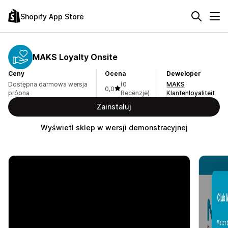
Shopify App Store
MAKS Loyalty Onsite
Ceny
Ocena
Deweloper
Dostępna darmowa wersja
(0
MAKS
0,0
próbna
Recenzje)
Klantenloyaliteit
Zainstaluj
Wyświetl sklep w wersji demonstracyjnej