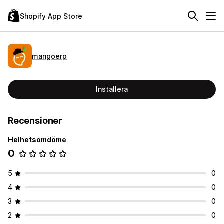
Shopify App Store
mangoerp
Installera
Recensioner
Helhetsomdöme
0
5
0
4
0
3
0
2
0