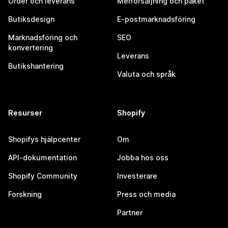
Order och leverans
Merförsäljning och paket
Butiksdesign
E-postmarknadsföring
Marknadsföring och
SEO
konvertering
Leverans
Butikshantering
Valuta och språk
Resurser
Shopify
Shopifys hjälpcenter
Om
API-dokumentation
Jobba hos oss
Shopify Community
Investerare
Forskning
Press och media
Partner