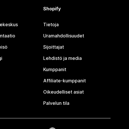
Shopify
jekeskus
Tietoja
ntaatio
Uramahdollisuudet
eisö
Sijoittajat
i
Lehdistö ja media
Kumppanit
Affiliate-kumppanit
Oikeudelliset asiat
Palvelun tila