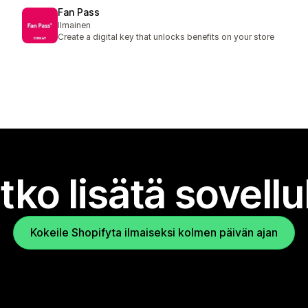
Fan Pass
Ilmainen
Create a digital key that unlocks benefits on your store
tko lisätä sovell
Kokeile Shopifyta ilmaiseksi kolmen päivän ajan