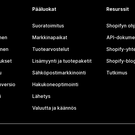
Pääluokat
Resurssit
Suoratoimitus
Shopifyn oh
nen
Markkinapaikat
API-dokume
inen
Tuotearvostelut
Shopify-yht
tukset
Lisämyynti ja tuotepaketit
Shopify-blog
u
Sähköpostimarkkinointi
Tutkimus
nversio
Hakukoneoptimointi
i
Lähetys
Valuutta ja käännös