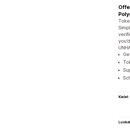
Offe
Poly
Token
Simpl
verif
you’d
UNHA
Get
Tok
Su
Sch
Kielet
Luoka