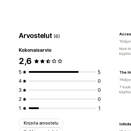
Arvostelut
Acces
(6)
Yhdysv
Noin k
Kokonaisarvio
käyttö
2,6
5
5
The H
Yhdysv
4
0
7 kuuk
3
0
käyttö
2
0
1
1
Kirjoita arvostelu
Infini