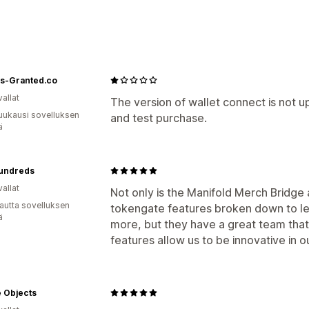
NFT-käyttöönotto
Mukautetut sopimukset
Kokoelmat
Rajoittaminen ja pääsy
s-Granted.co
Jäsenyydet
Valkolista
POS-tunnusraj
allat
Rajoitetut tuotteet
Kampanjat
Alenn
The version of wallet connect is not
uukausi sovelluksen
and test purchase.
ä
Tunnustuki
Mukautetut säännöt
Kolmannen osapu
undreds
allat
Not only is the Manifold Merch Bridge
autta sovelluksen
tokengate features broken down to lev
ä
more, but they have a great team that
features allow us to be innovative in 
te Objects