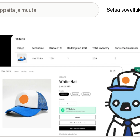
Selaa sovellu
elykuvagalleria