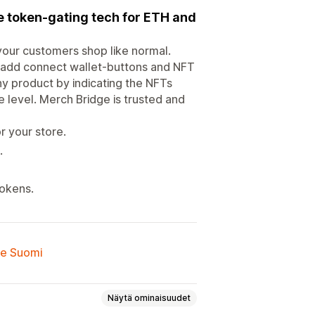
re token-gating tech for ETH and
your customers shop like normal.
 add connect wallet-buttons and NFT
ny product by indicating the NFTs
e level. Merch Bridge is trusted and
r your store.
.
tokens.
lle Suomi
Näytä ominaisuudet