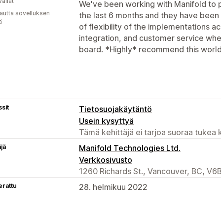
allat
We've been working with Manifold to 
autta sovelluksen
the last 6 months and they have be
ä
of flexibility of the implementations ac
integration, and customer service whe
board. *Highly* recommend this world
sit
Tietosuojakäytäntö
Usein kysyttyä
Tämä kehittäjä ei tarjoa suoraa tukea k
äjä
Manifold Technologies Ltd.
Verkkosivusto
1260 Richards St., Vancouver, BC, V
erattu
28. helmikuu 2022