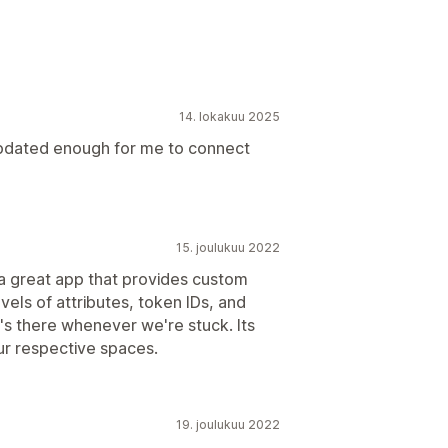
14. lokakuu 2025
oitus
Sääntökone
ukset
Kanta-asiakasohjelmat
 updated enough for me to connect
olen NFT:t
15. joulukuu 2022
 a great app that provides custom
els of attributes, token IDs, and
's there whenever we're stuck. Its
our respective spaces.
19. joulukuu 2022