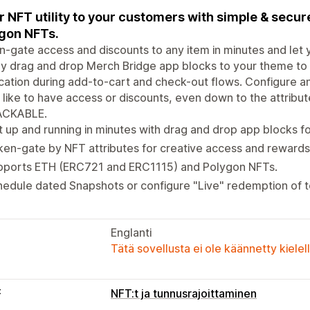
r NFT utility to your customers with simple & secu
gon NFTs.
-gate access and discounts to any item in minutes and let 
y drag and drop Merch Bridge app blocks to your theme to
ication during add-to-cart and check-out flows. Configure a
 like to have access or discounts, even down to the attribut
CKABLE.
 up and running in minutes with drag and drop app blocks fo
en-gate by NFT attributes for creative access and rewards
pports ETH (ERC721 and ERC1115) and Polygon NFTs.
edule dated Snapshots or configure "Live" redemption of 
Englanti
Tätä sovellusta ei ole käännetty kiele
t
NFT:t ja tunnusrajoittaminen