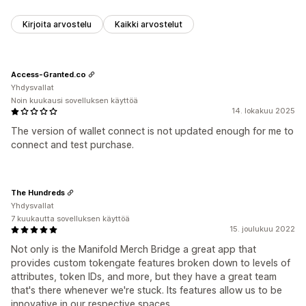
Kirjoita arvostelu
Kaikki arvostelut
Access-Granted.co
Yhdysvallat
Noin kuukausi sovelluksen käyttöä
14. lokakuu 2025
The version of wallet connect is not updated enough for me to
connect and test purchase.
The Hundreds
Yhdysvallat
7 kuukautta sovelluksen käyttöä
15. joulukuu 2022
Not only is the Manifold Merch Bridge a great app that
provides custom tokengate features broken down to levels of
attributes, token IDs, and more, but they have a great team
that's there whenever we're stuck. Its features allow us to be
innovative in our respective spaces.