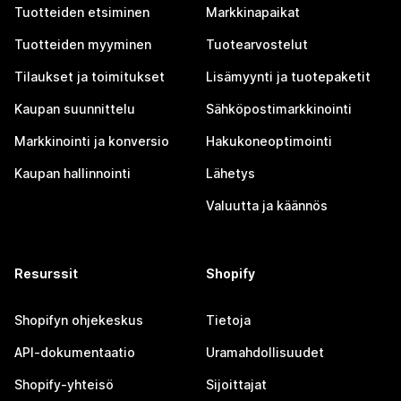
Tuotteiden etsiminen
Markkinapaikat
Tuotteiden myyminen
Tuotearvostelut
Tilaukset ja toimitukset
Lisämyynti ja tuotepaketit
Kaupan suunnittelu
Sähköpostimarkkinointi
Markkinointi ja konversio
Hakukoneoptimointi
Kaupan hallinnointi
Lähetys
Valuutta ja käännös
Resurssit
Shopify
Shopifyn ohjekeskus
Tietoja
API-dokumentaatio
Uramahdollisuudet
Shopify-yhteisö
Sijoittajat