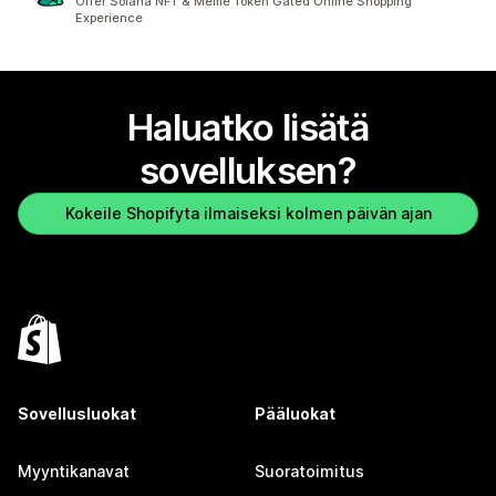
Offer Solana NFT & Meme Token Gated Online Shopping
Experience
Haluatko lisätä
sovelluksen?
Kokeile Shopifyta ilmaiseksi kolmen päivän ajan
Sovellusluokat
Pääluokat
Myyntikanavat
Suoratoimitus