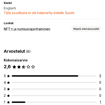
Kielet
Englanti
Tätä sovellusta ei ole käännetty kielelle Suomi
Luokat
NFT:t ja tunnusrajoittaminen
Näytä ominaisuudet
NFT-käyttöönotto
Mukautetut sopimukset
Kokoelmat
Arvostelut
(6)
Rajoittaminen ja pääsy
Kokonaisarvio
Jäsenyydet
Valkolista
POS-tunnusrajoitus
Sääntökone
2,6
Rajoitetut tuotteet
Kampanjat
Alennukset
Kanta-asiakasohjelmat
5
5
Tunnustuki
4
0
Mukautetut säännöt
Kolmannen osapuolen NFT:t
3
0
2
0
1
1