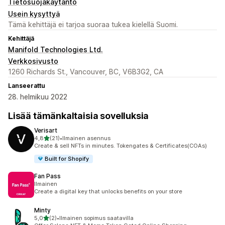
Tietosuojakäytäntö
Usein kysyttyä
Tämä kehittäjä ei tarjoa suoraa tukea kielellä Suomi.
Kehittäjä
Manifold Technologies Ltd.
Verkkosivusto
1260 Richards St., Vancouver, BC, V6B3G2, CA
Lanseerattu
28. helmikuu 2022
Lisää tämänkaltaisia sovelluksia
Verisart
/ 5 tähteä
4,8
(21)
•
Ilmainen asennus
21 arvostelua yhteensä
Create & sell NFTs in minutes. Tokengates & Certificates(COAs)
Built for Shopify
Fan Pass
Ilmainen
Create a digital key that unlocks benefits on your store
Minty
/ 5 tähteä
5,0
(2)
•
Ilmainen sopimus saatavilla
2 arvostelua yhteensä