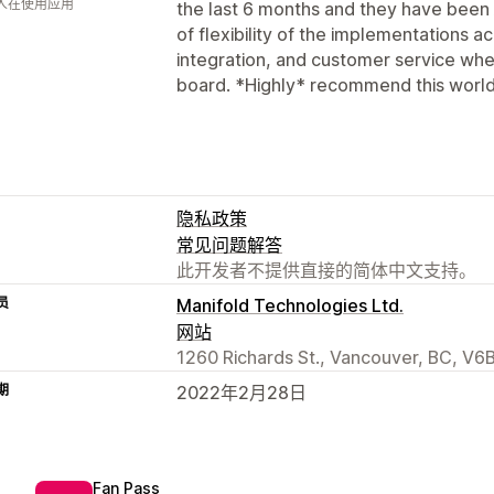
 人在使用应用
the last 6 months and they have be
of flexibility of the implementations ac
integration, and customer service whe
board. *Highly* recommend this world
隐私政策
常见问题解答
此开发者不提供直接的简体中文支持。
员
Manifold Technologies Ltd.
网站
1260 Richards St., Vancouver, BC, V
期
2022年2月28日
Fan Pass