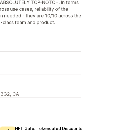
en ABSOLUTELY TOP-NOTCH. In terms
ross use cases, reliability of the
n needed - they are 10/10 across the
-class team and product.
6B3G2, CA
NFT Gate: Tokengated Discounts