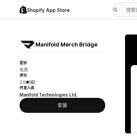
Shopify App Store
配图
Manifold Merch Bridge
定价
免费
评分
2.6
(6)
开发人员
Manifold Technologies Ltd.
安装