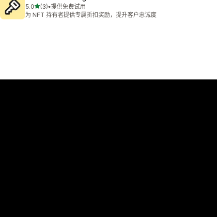
星（满分 5 星）
5.0
(3)
•
提供免费试用
总共 3 条评论
为 NFT 持有者提供专属折扣奖励，提升客户忠诚度