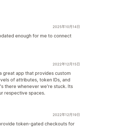
2025年10月14日
则引擎
门控产品
宣传活动
折扣
 updated enough for me to connect
2022年12月15日
 a great app that provides custom
els of attributes, token IDs, and
's there whenever we're stuck. Its
our respective spaces.
2022年12月19日
provide token-gated checkouts for