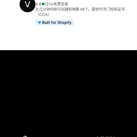
星（满分 5 星）
4.8
(21)
•
免费安装
总共 21 条评论
在几分钟内即可创建和销售 NFT。提供代币门控和证书
（COA）
Built for Shopify