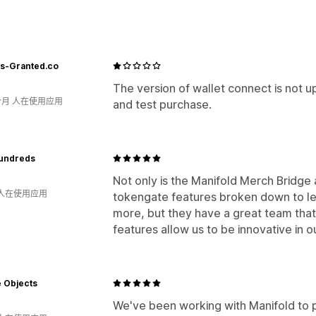
自定义合约
产品系列
门控和访问权限
s-Granted.co
会员资格
许可名单
POS 令牌门控
规
忠诚计划
The version of wallet connect is not
个月 人在使用应用
and test purchase.
令牌支持
自定义规则
第三方 NFT
undreds
Not only is the Manifold Merch Bridge
 人在使用应用
tokengate features broken down to lev
more, but they have a great team that
features allow us to be innovative in 
te Objects
We've been working with Manifold to 