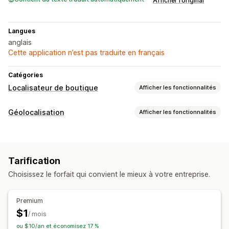
Afficher l’original
Langues
anglais
Cette application n’est pas traduite en français
Catégories
Localisateur de boutique
Afficher les fonctionnalités
Options d’affichage
Géolocalisation
Afficher les fonctionnalités
Page de localisation
Styles de carte
Heures d’ouverture
Blocage
Itinéraires
CSS personnalisées
Multi-sites
Pays
États
Villes
Optimisation pour le format mobile
Tarification
Recherches et filtres
Choisissez le forfait qui convient le mieux à votre entreprise.
Recherche d’emplacement
Recherche par nom de la boutique
Géolocalisation
Premium
$1
/ mois
ou $10/an et économisez 17 %