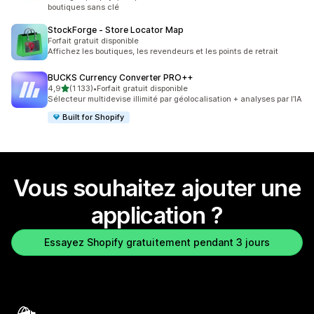
boutiques sans clé
StockForge ‑ Store Locator Map
Forfait gratuit disponible
Affichez les boutiques, les revendeurs et les points de retrait
BUCKS Currency Converter PRO++
étoile(s) sur 5
4,9
(1 133)
•
Forfait gratuit disponible
1133 avis au total
Sélecteur multidevise illimité par géolocalisation + analyses par l’IA
Built for Shopify
Vous souhaitez ajouter une
application ?
Essayez Shopify gratuitement pendant 3 jours