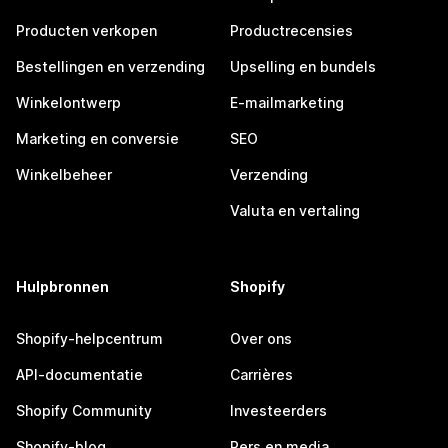
Producten verkopen
Productrecensies
Bestellingen en verzending
Upselling en bundels
Winkelontwerp
E-mailmarketing
Marketing en conversie
SEO
Winkelbeheer
Verzending
Valuta en vertaling
Hulpbronnen
Shopify
Shopify-helpcentrum
Over ons
API-documentatie
Carrières
Shopify Community
Investeerders
Shopify-blog
Pers en media