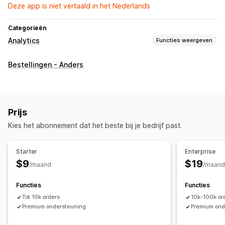
Deze app is niet vertaald in het Nederlands
Categorieën
Analytics
Functies weergeven
Klantgedrag
Bestellingen - Anders
Activiteiten volgen
Evenementen volgen
Segmentering
Lifetime value (LTV)
Loyaliteitsanalyse
Cohortanalyse
Marketing en verkopen
Prijs
Marketingtoewijzing
Checkoutanalytics
ROAS
Kies het abonnement dat het beste bij je bedrijf past.
Inzichten in winst
Aankopen volgen
Funnelanalyse
Starter
Enterprise
Beeldmateriaal en rapporten
$9
$19
/maand
/maand
Heatmaps
Analyticsdashboard
Aangepaste dashboards
Benchmarking
Aangepaste rapporten
Gegevensexport
Functies
Functies
Historische analyse
Voorspelling
Tot 10k orders
10k-100k or
Premium ondersteuning
Premium ond