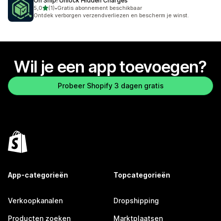
Oh Ship! Unlock Hidden Charges
van 5 sterren
5,0
(1)
•
Gratis abonnement beschikbaar
1 recensies in totaal
Ontdek verborgen verzendverliezen en bescherm je winst.
Wil je een app toevoegen?
Probeer Shopify 3 dagen gratis
App-categorieën
Topcategorieën
Verkoopkanalen
Dropshipping
Producten zoeken
Marktplaatsen