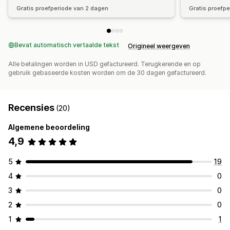
Gratis proefperiode van 2 dagen
Gratis proefp
Bevat automatisch vertaalde tekst
Origineel weergeven
Alle betalingen worden in USD gefactureerd. Terugkerende en op
gebruik gebaseerde kosten worden om de 30 dagen gefactureerd.
Recensies
(20)
Algemene beoordeling
4,9
5
19
4
0
3
0
2
0
1
1