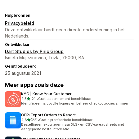
Hulpbronnen
Privacybeleid
Deze ontwikkelaar biedt geen directe ondersteuning in het
Nederlands.
Ontwikkelaar
Dart Studios by Piric Group
Ismeta Mujezinovica, Tuzla, 75000, BA
Geïntroduceerd
25 augustus 2021
Meer apps zoals deze
KYC | Know Your Customer
van 5 sterren
4,5
(21)
•
Gratis abonnement beschikbaar
21 recensies in totaal
Identificeer risicovolle kopers en beheer checkoutopties slimmer
OEP: Export Orders to Report
van 5 sterren
4,6
(22)
•
Gratis proefperiode beschikbaar
22 recensies in totaal
Bestellingen exporteren naar XLS- en CSV-spreadsheets met
aangepaste bestelinformatie