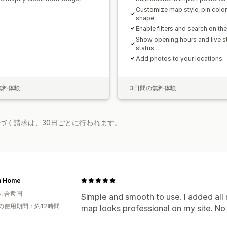
Customize map style, pin colo
shape
Enable filters and search on th
Show opening hours and live s
status
Add photos to your locations
無料体験
3日間の無料体験
基づく請求は、30日ごとに行われます。
a Home
カ合衆国
Simple and smooth to use. I added all 
の使用期間：約12時間
map looks professional on my site. No 