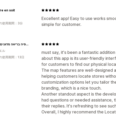
re en soit
Excellent app! Easy to use works smoo
の使用期間：3分
simple for customer.
דני וגלית - אפיה בריאה מדגנים מלאים
エル
must say, it's been a fantastic additio
の使用期間：13日
about this app is its user-friendly inte
for customers to find our physical loca
The map features are well-designed a
helping customers locate stores withou
customization options let you tailor t
branding, which is a nice touch.
Another standout aspect is the devel
had questions or needed assistance, t
their replies. It's refreshing to see s
Overall, I highly recommend the Locat