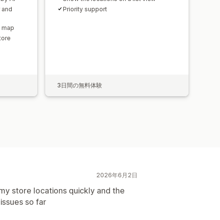
r and
Priority support
e map
tore
3日間の無料体験
2026年6月2日
my store locations quickly and the
issues so far