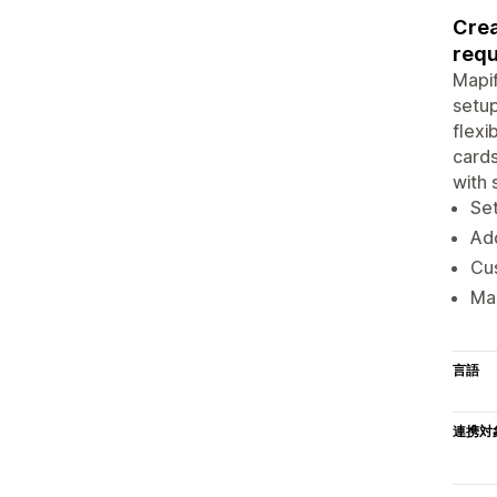
Crea
requ
Mapif
setup
flexi
cards
with 
Set
Add
Cu
Ma
言語
連携対