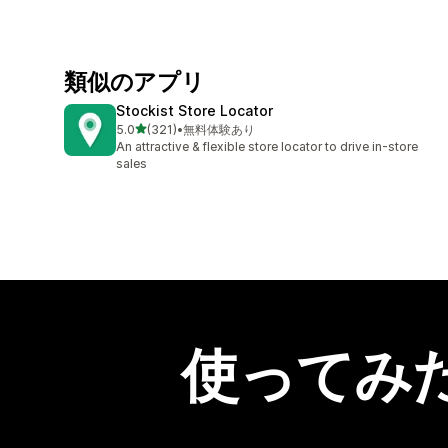
類似のアプリ
Stockist Store Locator
5つ星中
5.0
(321)
•
無料体験あり
合計レビュー数：321件
An attractive & flexible store locator to drive in-store
sales
使ってみ