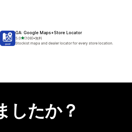
GA: Google Maps+Store Locator
5つ星中
5.0
(108)
•
無料
合計レビュー数：108件
Stockist mapa and dealer locator for every store location.
ましたか？