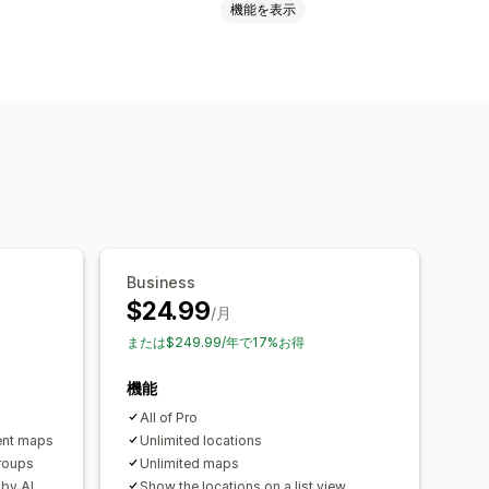
機能を表示
業時間
道順
カスタムブランディング
ロケーション
応
付け
自動入力
ジオロケーション
ター
Business
$24.99
/月
または$249.99/年で17%お得
機能
All of Pro
rent maps
Unlimited locations
groups
Unlimited maps
 by AI
Show the locations on a list view