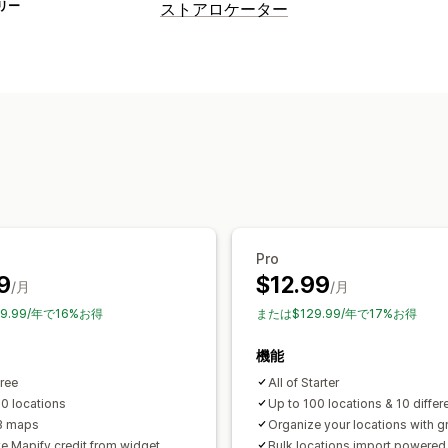
リー
ストアロケーター
表示オプション
ロケーターページ
マップスタイル
営
カスタムアイコン
画像
複数言語
複数
インポートとエクスポート
モバイル対
検索と絞り込み
ロケーション検索
ストア名検索
タグ
商品タイプフィルター
カスタムフィル
Pro
9
$12.99
/月
/月
9.99/年で16%お得
または$129.99/年で17%お得
機能
Free
All of Starter
10 locations
Up to 100 locations & 10 diffe
3 maps
Organize your locations with 
 Mapify credit from widget
Bulk locations import powered